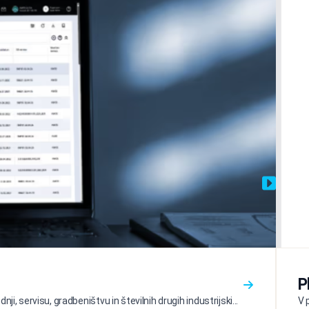
P
ji, servisu, gradbeništvu in številnih drugih industrijski...
V 