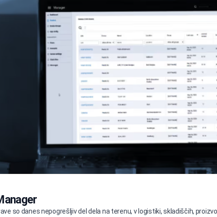
 Manager
e so danes nepogrešljiv del dela na terenu, v logistiki, skladiščih, proizvodn