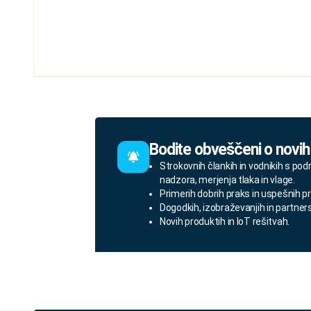
Bodite obveščeni o novih
Strokovnih člankih in vodnikih s pod
nadzora, merjenja tlaka in vlage.
Primerih dobrih praks in uspešnih pr
Dogodkih, izobraževanjih in partner
Novih produktih in IoT rešitvah.