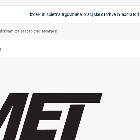
Izdelki in spletna trgovina
Kalibracijske storitve in laboratorij
slonkami za zaščito pred sevanjem