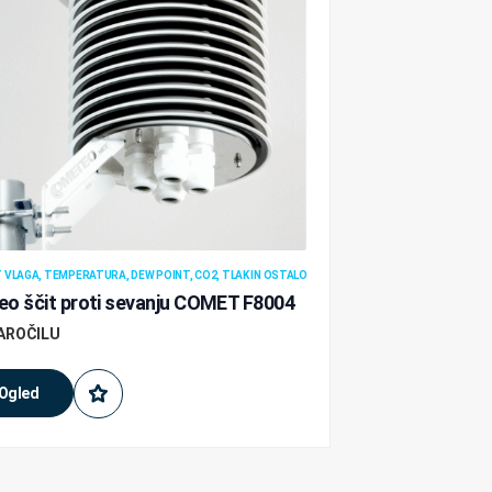
VLAGA, TEMPERATURA, DEW POINT, CO2, TLAK IN OSTALO
o ščit proti sevanju COMET F8004
AROČILU
Ogled