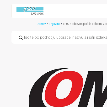
Domov
>
Trgovina
>
FP004 odsevna plošča s štirimi za
Products
search