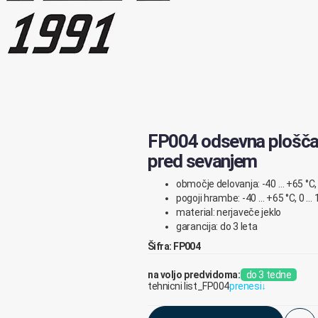
FP004 odsevna plošča s
pred sevanjem
območje delovanja: -40 … +65 °C,
pogoji hrambe: -40 … +65 °C, 0 …
material: nerjaveče jeklo
garancija: do 3 leta
Šifra: FP004
na voljo predvidoma:
do 3 tedne
tehnicni list_FP004
prenesi
↓