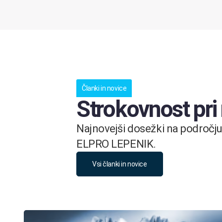
Članki in novice
Strokovnost pri
Najnovejši dosežki na področju 
ELPRO LEPENIK.
Vsi članki in novice