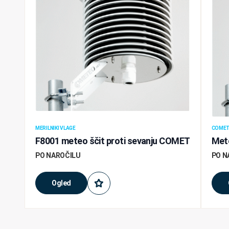
MERILNIKI VLAGE
COMET 
F8001 meteo ščit proti sevanju COMET
Mete
PO NAROČILU
PO N
Ogled