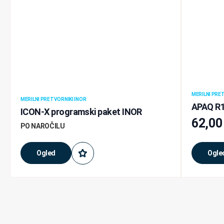
MERILNI PRE
MERILNI PRETVORNIKI INOR
APAQ R13
ICON-X programski paket INOR
62,0
PO NAROČILU
Ogled
Ogle