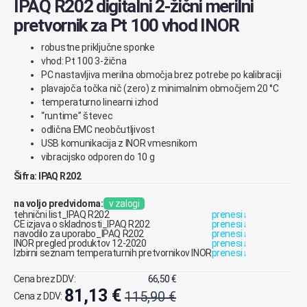
IPAQ R202 digitalni 2-žični merilni
pretvornik za Pt 100 vhod INOR
robustne priključne sponke
vhod: Pt 100 3-žična
PC nastavljiva merilna območja brez potrebe po kalibraciji
plavajoča točka nič (zero) z minimalnim območjem 20 °C
temperaturno linearni izhod
“runtime” števec
odlična EMC neobčutljivost
USB komunikacija z INOR vmesnikom
vibracijsko odporen do 10 g
Šifra: IPAQ R202
na voljo predvidoma:
v zalogi
tehnični list_IPAQ R202
prenesi
↓
CE izjava o skladnosti_IPAQ R202
prenesi
↓
navodilo za uporabo_IPAQ R202
prenesi
↓
INOR pregled produktov 12-2020
prenesi
↓
Izbirni seznam temperaturnih pretvornikov INOR
prenesi
↓
Cena brez DDV:
66,50
€
81,13
€
115,90
€
Cena z DDV:
Izvirna
Trenutna