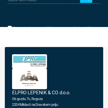
e-
naslov
*
Seznanjen/-
Seznanjen/-a sem s politiko varovanja osebnih podatkov.
a
sem
s
politiko
varovanja
osebnih
podatkov.
*
ELPRO LEPENIK & CO. d.o.o.
Ob gozdu 7c, Rogoza
2204 Miklavž na Dravskem polju