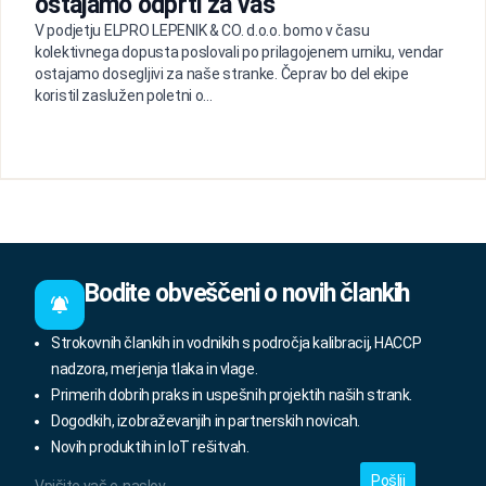
ostajamo odprti za vas
V podjetju ELPRO LEPENIK & CO. d.o.o. bomo v času
kolektivnega dopusta poslovali po prilagojenem urniku, vendar
ostajamo dosegljivi za naše stranke. Čeprav bo del ekipe
koristil zaslužen poletni o...
Bodite obveščeni o novih člankih
Strokovnih člankih in vodnikih s področja kalibracij, HACCP
nadzora, merjenja tlaka in vlage.
Primerih dobrih praks in uspešnih projektih naših strank.
Dogodkih, izobraževanjih in partnerskih novicah.
Novih produktih in IoT rešitvah.
Vpišite
vaš