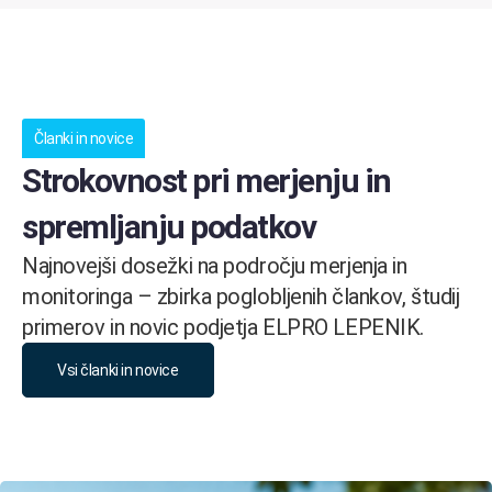
Članki in novice
Strokovnost pri merjenju in
spremljanju podatkov
Najnovejši dosežki na področju merjenja in
monitoringa – zbirka poglobljenih člankov, študij
primerov in novic podjetja ELPRO LEPENIK.
Vsi članki in novice