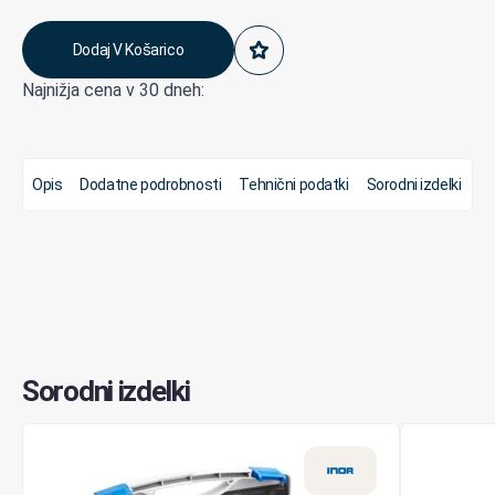
cena
cena
Dodaj V Košarico
je
je:
Najnižja cena v 30 dneh:
bila:
81,13 €.
115,90 €.
Opis
Dodatne podrobnosti
Tehnični podatki
Sorodni izdelki
Sorodni izdelki