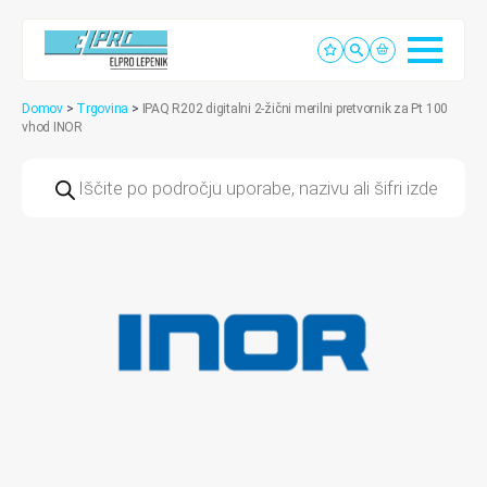
Domov
>
Trgovina
>
IPAQ R202 digitalni 2-žični merilni pretvornik za Pt 100
vhod INOR
Products
search