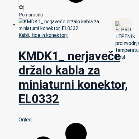
Po naročilu
Kabli, žice in konektorji
KMDK1_ nerjaveče
držalo kabla za
miniaturni konektor,
EL0332
Ogled