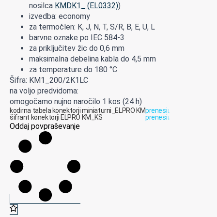
nosilca
KMDK1_ (EL0332)
)
izvedba: economy
za termočlen: K, J, N, T, S/R, B, E, U, L
barvne oznake po IEC 584-3
za priključitev žic do 0,6 mm
maksimalna debelina kabla do 4,5 mm
za temperature do 180 °C
Šifra: KM1_200/2K1LC
na voljo predvidoma:
omogočamo nujno naročilo 1 kos (24 h)
kodirna tabela konektorji miniaturni_ELPRO KM
prenesi
↓
šifrant konektorji ELPRO KM_KS
prenesi
↓
Oddaj povpraševanje