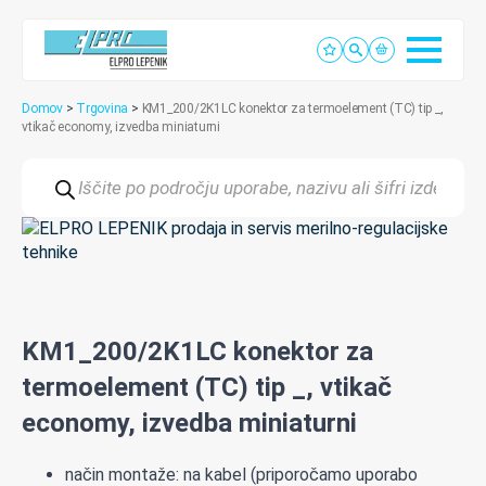
Domov
>
Trgovina
>
KM1_200/2K1LC konektor za termoelement (TC) tip _,
vtikač economy, izvedba miniaturni
Products
search
KM1_200/2K1LC konektor za
termoelement (TC) tip _, vtikač
economy, izvedba miniaturni
način montaže: na kabel (priporočamo uporabo