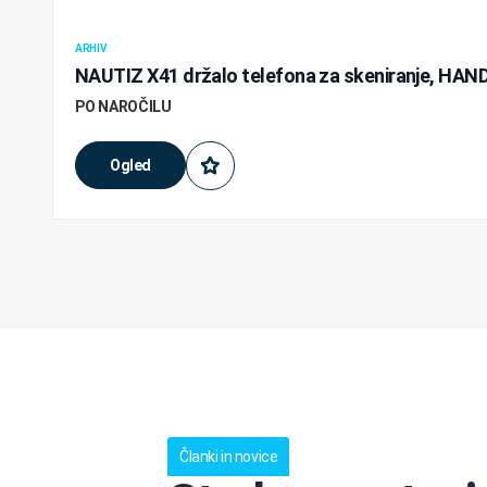
ARHIV
NAUTIZ X41 držalo telefona za skeniranje, HA
PO NAROČILU
Ogled
Članki in novice