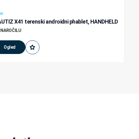
IV
UTIZ X41 terenski androidni phablet, HANDHELD
 NAROČILU
Ogled