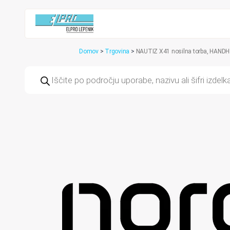
Domov
>
Trgovina
>
NAUTIZ X41 nosilna torba, HAND
Products
search