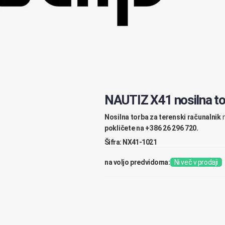
NAUTIZ X41 nosilna 
Nosilna torba za terenski računalnik
pokličete na +386 26 296 720.
Šifra: NX41-1021
na voljo predvidoma:
Ni več v prodaji