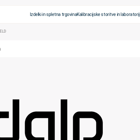
Izdelki in spletna trgovina
Kalibracijske storitve in laboratorij
HELD