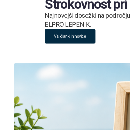
Strokovnost pri
Najnovejši dosežki na področju 
ELPRO LEPENIK.
Vsi članki in novice