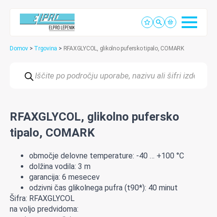
Domov
>
Trgovina
>
RFAXGLYCOL, glikolno pufersko tipalo, COMARK
Products
search
RFAXGLYCOL, glikolno pufersko
tipalo, COMARK
območje delovne temperature: -40 … +100 °C
dolžina vodila
:
3
m
garancija
:
6
mesecev
odzivni
čas
glikolnega
pufra
(
t90*
):
40
minut
Šifra: RFAXGLYCOL
na voljo predvidoma: