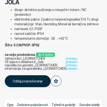
JOLA
dizajn: detektor puščanja s mirujočim tokom / NC
(prekinitev)
elektrodne palice: 2 palici iz nerjavečega jekla 316 Ti; drugi
materiali (npr. titan, Hastelloy, Monel ali tantal) na zahtevo
nastavek: G1, PVDF
razred zaščite: IP54
temperaturno območje: -20 … +60 °C
Šifra: S 2 M/PVDF-SPS2
na voljo predvidoma:
do 4 tedne
tehnicni list_LECKWATCHER
prenesi
↓
CE izjava o skladnosti_Jola
prenesi
↓
navodila za uporabo_LECKWATCHER
prenesi
↓
informacije za uporabnika_LECKWATCHER
prenesi
↓
Oddaj povpraševanje
Opis
Dodatne podrobnosti
Tehnični podatki
Sorodni izdelki