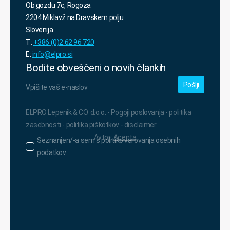
Ob gozdu 7c, Rogoza
2204 Miklavž na Dravskem polju
Slovenija
T:
+386 (0)2 62 96 720
E:
info@elpro.si
Bodite obveščeni o novih člankih
Vpišite
vaš
e-
naslov
*
ELPRO Lepenik & CO. d.o.o. -
Pogoji poslovanja
-
politika
zasebnosti
-
politika piškotkov
-
disclaimer
Avtor:
Acenta
Seznanjen/-
Seznanjen/-a sem s politiko varovanja osebnih
a
podatkov.
sem
s
politiko
varovanja
osebnih
podatkov.
*