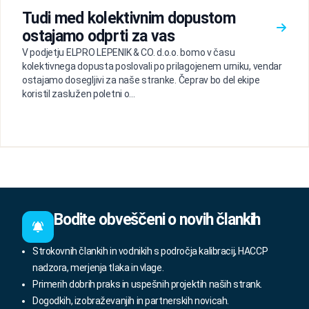
Tudi med kolektivnim dopustom
ostajamo odprti za vas
V podjetju ELPRO LEPENIK & CO. d.o.o. bomo v času
kolektivnega dopusta poslovali po prilagojenem urniku, vendar
ostajamo dosegljivi za naše stranke. Čeprav bo del ekipe
koristil zaslužen poletni o...
Bodite obveščeni o novih člankih
Strokovnih člankih in vodnikih s področja kalibracij, HACCP
nadzora, merjenja tlaka in vlage.
Primerih dobrih praks in uspešnih projektih naših strank.
Dogodkih, izobraževanjih in partnerskih novicah.