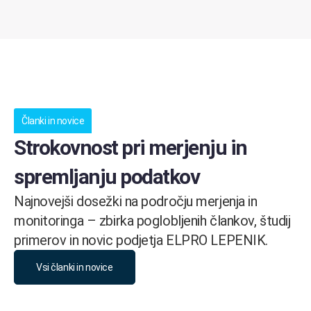
Članki in novice
Strokovnost pri merjenju in
spremljanju podatkov
Najnovejši dosežki na področju merjenja in
monitoringa – zbirka poglobljenih člankov, študij
primerov in novic podjetja ELPRO LEPENIK.
Vsi članki in novice