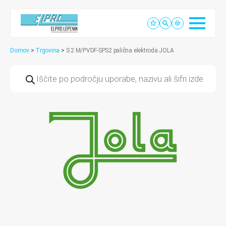
Domov
>
Trgovina
>
S 2 M/PVDF-SPS2 palična elektroda JOLA
Products
search