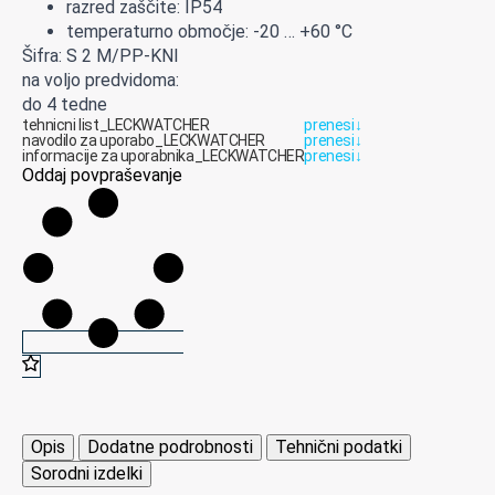
razred zaščite: IP54
temperaturno območje: -20 … +60 °C
Šifra: S 2 M/PP-KNI
na voljo predvidoma:
do 4 tedne
tehnicni list_LECKWATCHER
prenesi
↓
navodilo za uporabo_LECKWATCHER
prenesi
↓
informacije za uporabnika_LECKWATCHER
prenesi
↓
Oddaj povpraševanje
Opis
Dodatne podrobnosti
Tehnični podatki
Sorodni izdelki