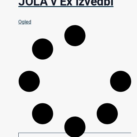
JOLA v Ex izvedbi
Ogled