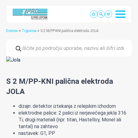
Domov
>
Trgovina
>
S 2 M/PP-KNI palična elektroda JOLA
Products
search
S 2 M/PP-KNI palična elektroda
JOLA
dizajn: detektor iztekanja z relejskim izhodom
elektrodne palice: 2 palici iz nerjavečega jekla 316
Ti; drugi materiali (npr. titan, Hastelloy, Monel ali
tantal) na zahtevo
nastavek: G1, PP