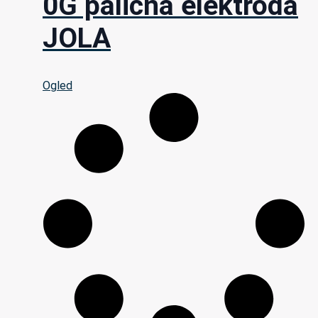
0G palična elektroda
JOLA
Ogled