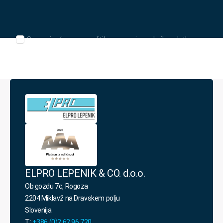
*
Seznanjen/-
Seznanjen/-a sem s politiko varovanja osebnih podatkov.
a
sem
s
politiko
varovanja
osebnih
podatkov.
*
ELPRO LEPENIK & CO. d.o.o.
Ob gozdu 7c, Rogoza
2204 Miklavž na Dravskem polju
Slovenija
T:
+386 (0)2 62 96 720