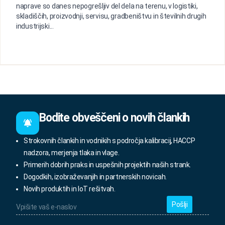
naprave so danes nepogrešljiv del dela na terenu, v logistiki,
skladiščih, proizvodnji, servisu, gradbeništvu in številnih drugih
industrijski...
Bodite obveščeni o novih člankih
Strokovnih člankih in vodnikih s področja kalibracij, HACCP
nadzora, merjenja tlaka in vlage.
Primerih dobrih praks in uspešnih projektih naših strank.
Dogodkih, izobraževanjih in partnerskih novicah.
Novih produktih in IoT rešitvah.
Vpišite
vaš
e-
naslov