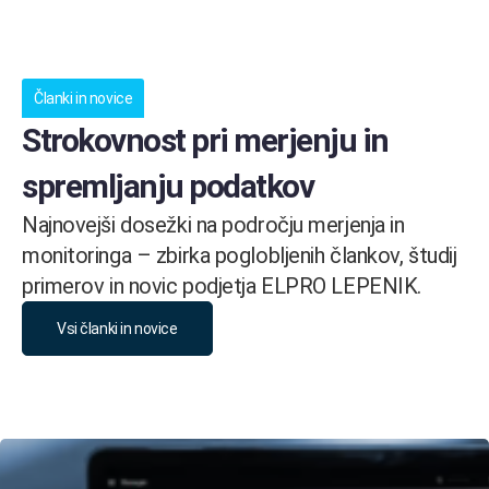
Članki in novice
Strokovnost pri merjenju in
spremljanju podatkov
Najnovejši dosežki na področju merjenja in
monitoringa – zbirka poglobljenih člankov, študij
primerov in novic podjetja ELPRO LEPENIK.
Vsi članki in novice