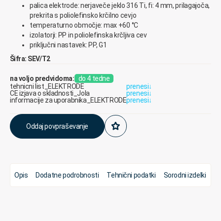
palica elektrode: nerjaveče jeklo 316 Ti, fi: 4 mm, prilagajoča,
prekrita s poliolefinsko krčilno cevjo
temperaturno območje: max +60 °C
izolatorji: PP in poliolefinska krčljiva cev
priključni nastavek: PP, G1
Šifra: SEV/T2
na voljo predvidoma:
do 4 tedne
tehnicni list_ELEKTRODE
prenesi
↓
CE izjava o skladnosti_Jola
prenesi
↓
informacije za uporabnika_ELEKTRODE
prenesi
↓
Oddaj povpraševanje
Opis
Dodatne podrobnosti
Tehnični podatki
Sorodni izdelki