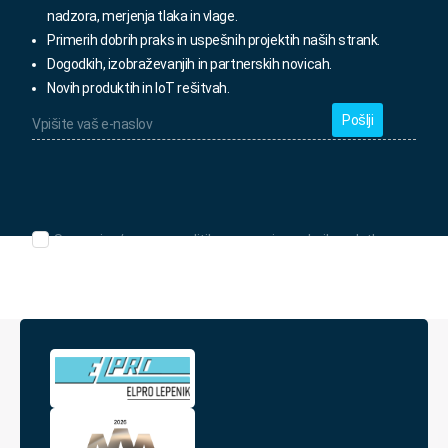
nadzora, merjenja tlaka in vlage.
Primerih dobrih praks in uspešnih projektih naših strank.
Dogodkih, izobraževanjih in partnerskih novicah.
Novih produktih in IoT rešitvah.
Vpišite
vaš
e-
naslov
*
Seznanjen/-
Seznanjen/-a sem s politiko varovanja osebnih podatkov.
a
sem
s
politiko
varovanja
osebnih
podatkov.
*