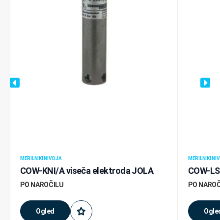
MERILNIKI NIVOJA
MERILNIKI NI
COW-KNI/A viseča elektroda JOLA
COW-LS4
PO NAROČILU
PO NAROČ
Ogled
Ogle