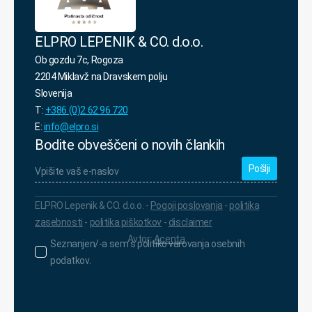
ELPRO LEPENIK & CO. d.o.o.
Ob gozdu 7c, Rogoza
2204 Miklavž na Dravskem polju
Slovenija
T:
+386 (0)2 62 96 720
E:
info@elpro.si
Bodite obveščeni o novih člankih
Vpišite
vaš
e-
naslov
*
ELPRO Lepenik & CO. d.o.o. -
Pogoji poslovanja
-
politika
zasebnosti
-
politika piškotkov
-
disclaimer
Avtor:
Acenta
Seznanjen/-
Seznanjen/-a sem s politiko varovanja osebnih
a
podatkov.
sem
s
politiko