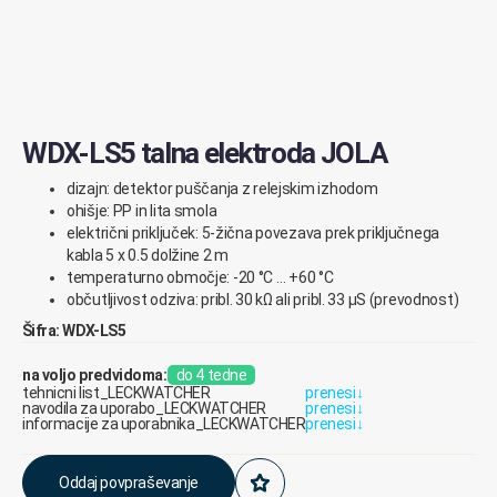
WDX-LS5 talna elektroda JOLA
dizajn: detektor puščanja z relejskim izhodom
ohišje: PP in lita smola
električni priključek: 5-žična povezava prek priključnega
kabla 5 x 0.5 dolžine 2 m
temperaturno območje: -20 °C … +60 °C
občutljivost odziva: pribl. 30 kΩ ali pribl. 33 μS (prevodnost)
Šifra: WDX-LS5
na voljo predvidoma:
do 4 tedne
tehnicni list_LECKWATCHER
prenesi
↓
navodila za uporabo_LECKWATCHER
prenesi
↓
informacije za uporabnika_LECKWATCHER
prenesi
↓
Oddaj povpraševanje