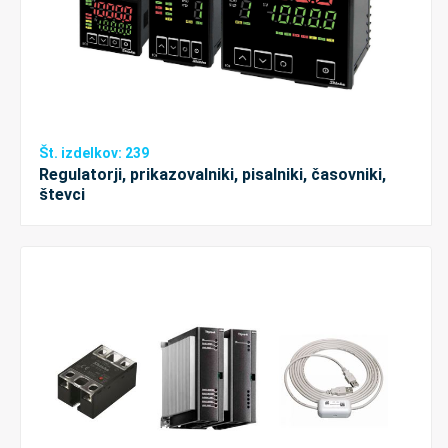
Št. izdelkov: 239
Regulatorji, prikazovalniki, pisalniki, časovniki,
števci