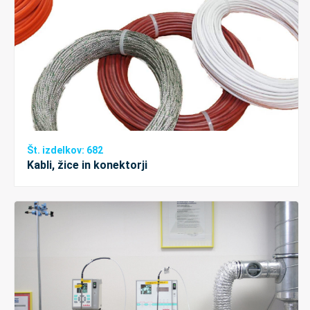
Št. izdelkov: 682
Kabli, žice in konektorji