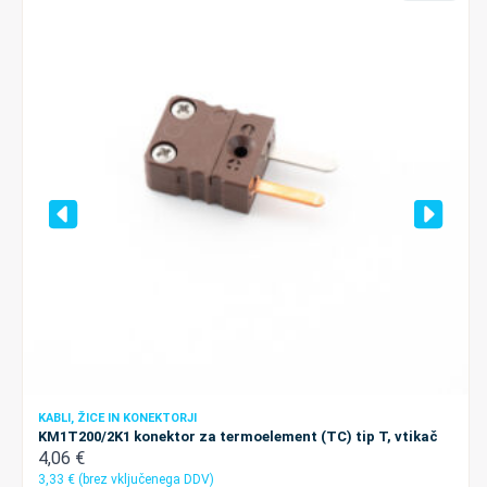
KABLI, ŽICE IN KONEKTORJI
KM1T200/2K1 konektor za termoelement (TC) tip T, vtikač
4,06
€
3,33
€
(brez vključenega DDV)