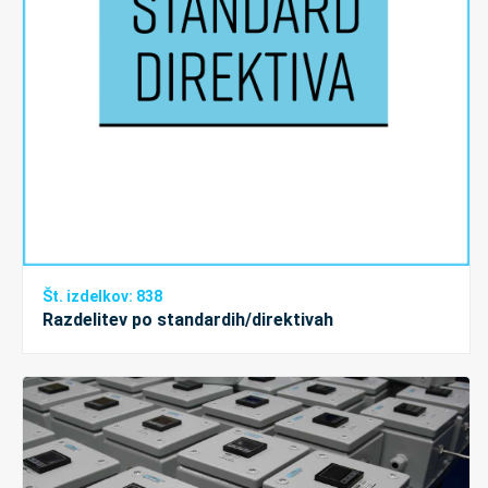
Št. izdelkov: 838
Razdelitev po standardih/direktivah