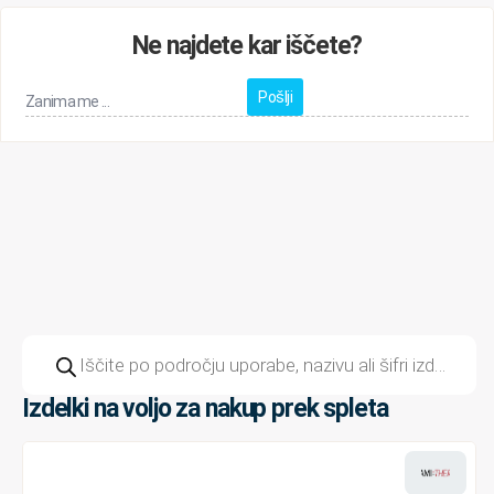
Ne najdete kar iščete?
Zanima
me
Domov
>
https://elpro.si/wp-content/uploads/2026/05/tehnicni-
...
list_PGW23.100PGW26.100.pdfwika
Products
search
Izdelki na voljo za nakup prek spleta