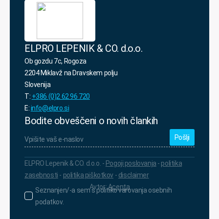
ELPRO LEPENIK & CO. d.o.o.
Ob gozdu 7c, Rogoza
2204 Miklavž na Dravskem polju
Slovenija
T:
+386 (0)2 62 96 720
E:
info@elpro.si
Bodite obveščeni o novih člankih
Vpišite
vaš
e-
naslov
*
ELPRO Lepenik & CO. d.o.o. -
Pogoji poslovanja
-
politika
zasebnosti
-
politika piškotkov
-
disclaimer
Avtor:
Acenta
Seznanjen/-
Seznanjen/-a sem s politiko varovanja osebnih
a
podatkov.
sem