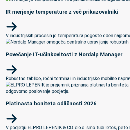
IR merjenje temperature z več prikazovalniki
V industrijskih procesih je temperatura pogosto eden najpomem
Povečanje IT-učinkovitosti z Nordalp Manager
Robustne tablice, ročni terminali in industrijske mobilne naprave
Platinasta boniteta odličnosti 2026
V podjetju ELPRO LEPENIK & CO. d.o.o. smo tudi letos, peto let