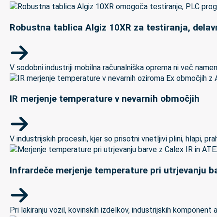
Robustna tablica Algiz 10XR za testiranja, delav
V sodobni industriji mobilna računalniška oprema ni več namenj
IR merjenje temperature v nevarnih območjih
V industrijskih procesih, kjer so prisotni vnetljivi plini, hlapi,
Infrardeče merjenje temperature pri utrjevanju ba
Pri lakiranju vozil, kovinskih izdelkov, industrijskih kompon