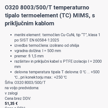
O320 8003/500/T temperaturno
tipalo termoelement (TC) MIMS, s
priključnim kablom
merilni element: termočlen Cu-CuNi, tip “T”, klasa 1
po SIST EN 60584-1:2025
izvedba termočlena: izolirano od ohišja
vgradna dolžina: l = 500 mm
premer: fi 1,5 mm
razširitev in priključni kabel s PTFE izolacijo l = 2000
mm
delovna temperatura tipala T delovna: 0 ℃ … +500
℃ , pri konektorju max.: +250 ℃
Šifra: O320 8003/500/T
na voljo predvidoma:
v zalogi
Cena brez DDV:
51,35
€