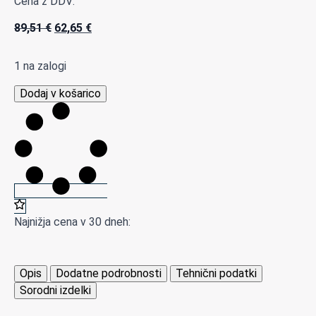
Cena z DDV:
Izvirna
Trenutna
89,51
€
62,65
€
cena
cena
je
je:
1 na zalogi
bila:
62,65 €.
89,51 €.
O320
Dodaj v košarico
8003/500/T
temperaturno
tipalo
termoelement
(TC)
MIMS,
s
priključnim
Najnižja cena v 30 dneh:
kablom
količina
Opis
Dodatne podrobnosti
Tehnični podatki
Sorodni izdelki