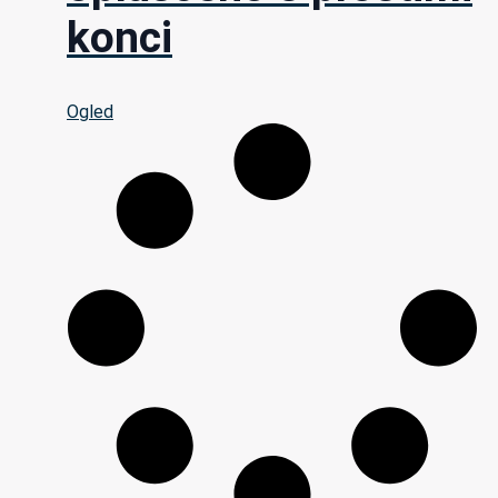
konci
Ogled