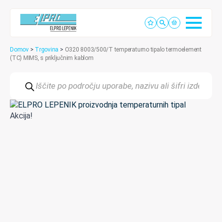
Domov
>
Trgovina
>
O320 8003/500/T temperaturno tipalo termoelement
(TC) MIMS, s priključnim kablom
Products
search
Akcija!