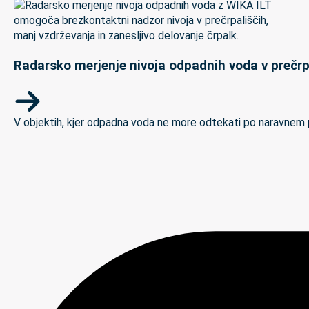
Radarsko merjenje nivoja odpadnih voda v prečrp
V objektih, kjer odpadna voda ne more odtekati po naravnem padc