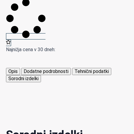
precizno
temperaturno
tipalo
(RTD)
s
priključnim
kablom
količina
Najnižja cena v 30 dneh:
Opis
Dodatne podrobnosti
Tehnični podatki
Sorodni izdelki