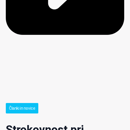
Članki in novice
Strokovnost pri