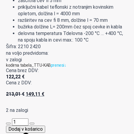
zaščitna cev fi 5 mm
priključni kabel teflonski z notranjim kovinskim
opletom, dolžina l = 4000 mm
razširitev na cev fi 8 mm, dolžine l = 70 mm
bužirka dolžine L= 200mm čez spoj cevke in kabla
delovna temperatura Tdelovna -200 °C … +400 °C,
na spoju kabla in cevi max.: 100 °C
Šifra: 2210 2420
na voljo predvidoma:
v zalogi
kodirna tabela_TTU-KAB
prenesi
↓
Cena brez DDV:
122,22
€
Cena z DDV:
Izvirna
Trenutna
213,01
€
149,11
€
cena
cena
je
je:
2 na zalogi
bila:
149,11 €.
213,01 €.
2210
2420
Dodaj v košarico