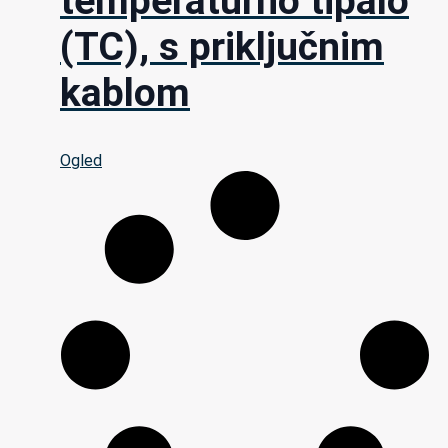
temperaturno tipalo
(TC), s priključnim
kablom
Ogled