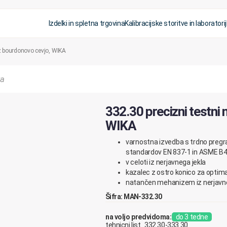
Izdelki in spletna trgovina
Kalibracijske storitve in laboratorij
z bourdonovo cevjo, WIKA
332.30 precizni testn
WIKA
varnostna izvedba s trdno pregr
standardov EN 837-1 in ASME B
v celoti iz nerjavnega jekla
kazalec z ostro konico za optim
natančen mehanizem iz nerjavneg
Šifra: MAN-332.30
na voljo predvidoma:
do 3 tedne
tehnicni list_332.30-333.30