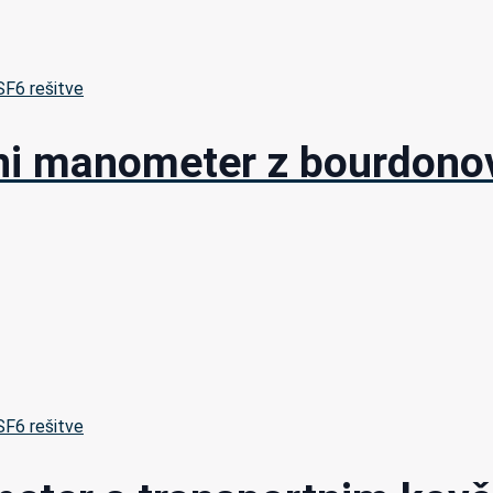
 SF6 rešitve
tni manometer z bourdono
 SF6 rešitve