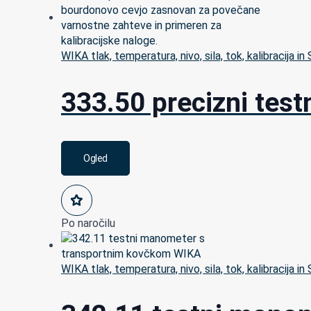
WIKA tlak, temperatura, nivo, sila, tok, kalibracija in
333.50 precizni tes
Ogled
Po naročilu
WIKA tlak, temperatura, nivo, sila, tok, kalibracija in