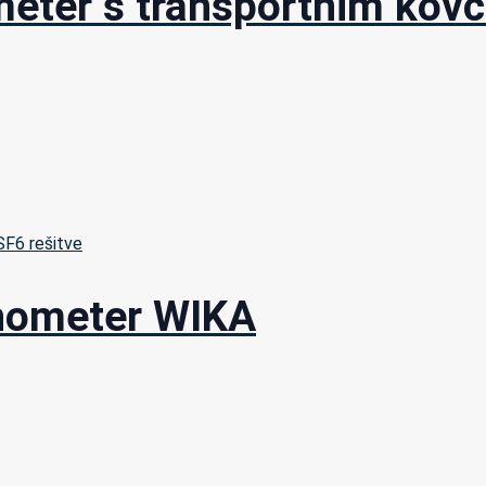
meter s transportnim ko
 SF6 rešitve
anometer WIKA