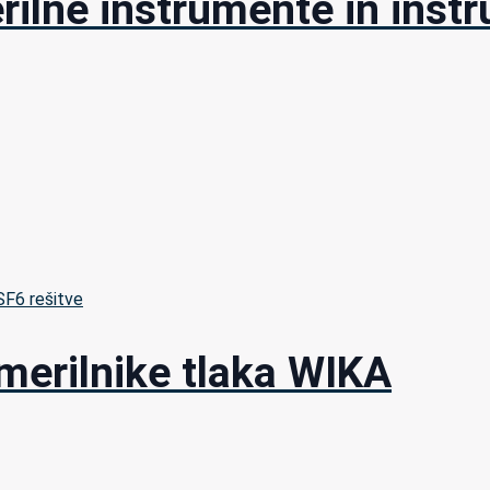
rilne instrumente in instr
 SF6 rešitve
 merilnike tlaka WIKA