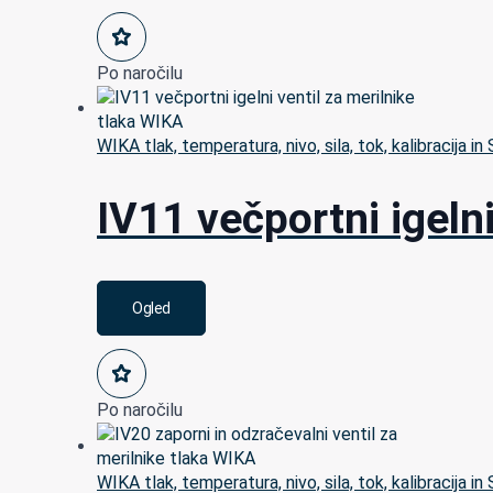
Po naročilu
WIKA tlak, temperatura, nivo, sila, tok, kalibracija in
IV11 večportni igeln
Ogled
Po naročilu
WIKA tlak, temperatura, nivo, sila, tok, kalibracija in