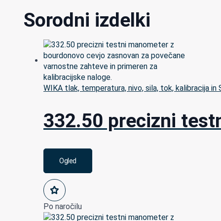
Sorodni izdelki
WIKA tlak, temperatura, nivo, sila, tok, kalibracija in
332.50 precizni tes
Ogled
Po naročilu