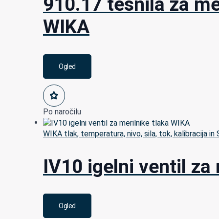
910.17 tesnila za me
WIKA
Ogled
Po naročilu
WIKA tlak, temperatura, nivo, sila, tok, kalibracija in
IV10 igelni ventil za
Ogled