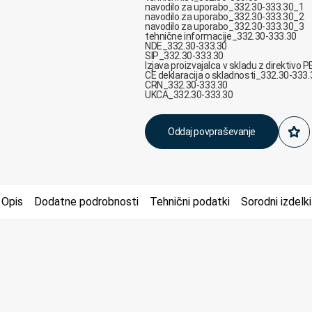
navodilo za uporabo_332.30-333.30_1
navodilo za uporabo_332.30-333.30_2
navodilo za uporabo_332.30-333.30_3
tehnične informacije_332.30-333.30
NDE_332.30-333.30
SIP_332.30-333.30
Izjava proizvajalca v skladu z direktivo
CE deklaracija o skladnosti_332.30-333.
CRN_332.30-333.30
UKCA_332.30-333.30
Oddaj povpraševanje
Opis
Dodatne podrobnosti
Tehnični podatki
Sorodni izdelki