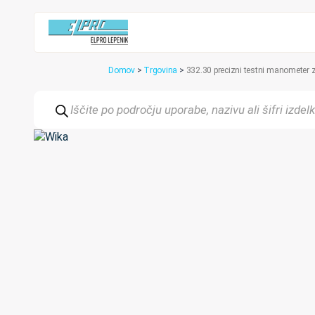
Domov
>
Trgovina
>
332.30 precizni testni manometer 
Products
search