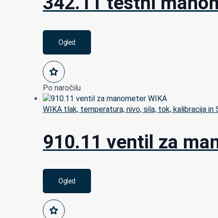
342.11 testni mano
Ogled
Po naročilu
WIKA tlak, temperatura, nivo, sila, tok, kalibracija in
910.11 ventil za m
Ogled