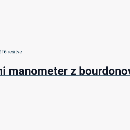
 SF6 rešitve
tni manometer z bourdono