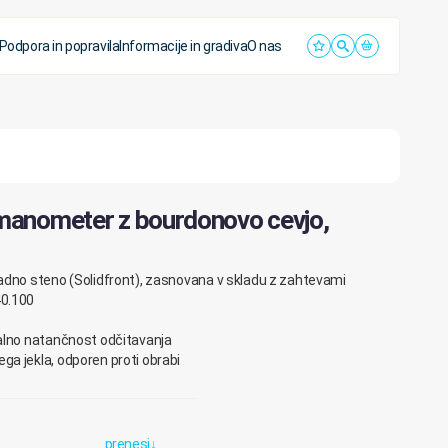
Podpora in popravila
Informacije in gradiva
O nas
i manometer z bourdonovo cevjo,
adno steno (Solidfront), zasnovana v skladu z zahtevami
40.100
alno natančnost odčitavanja
a jekla, odporen proti obrabi
prenesi
↓