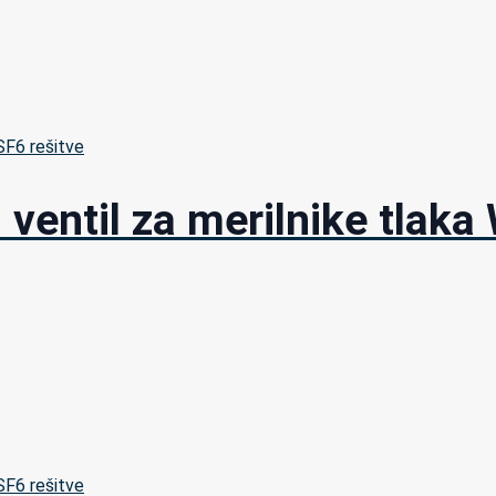
 SF6 rešitve
i ventil za merilnike tlak
 SF6 rešitve