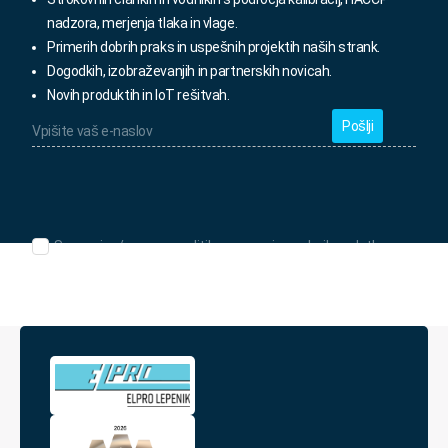
nadzora, merjenja tlaka in vlage.
Primerih dobrih praks in uspešnih projektih naših strank.
Dogodkih, izobraževanjih in partnerskih novicah.
Novih produktih in IoT rešitvah.
Vpišite
vaš
e-
naslov
*
Seznanjen/-
Seznanjen/-a sem s politiko varovanja osebnih podatkov.
a
sem
s
politiko
varovanja
osebnih
podatkov.
*