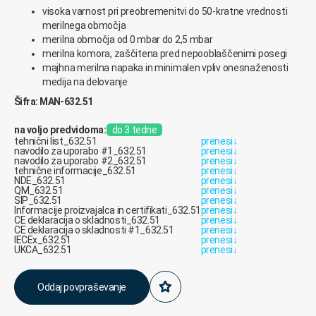
visoka varnost pri preobremenitvi do 50-kratne vrednosti
merilnega območja
merilna območja od 0 mbar do 2,5 mbar
merilna komora, zaščitena pred nepooblaščenimi posegi
majhna merilna napaka in minimalen vpliv onesnaženosti
medija na delovanje
Šifra: MAN-632.51
na voljo predvidoma:
do 3 tedne
tehnični list_632.51
prenesi
↓
navodilo za uporabo #1_632.51
prenesi
↓
navodilo za uporabo #2_632.51
prenesi
↓
tehnične informacije_632.51
prenesi
↓
NDE_632.51
prenesi
↓
QM_632.51
prenesi
↓
SIP_632.51
prenesi
↓
Informacije proizvajalca in certifikati_632.51
prenesi
↓
CE deklaracija o skladnosti_632.51
prenesi
↓
CE deklaracija o skladnosti #1_632.51
prenesi
↓
IECEx_632.51
prenesi
↓
UKCA_632.51
prenesi
↓
Oddaj povpraševanje