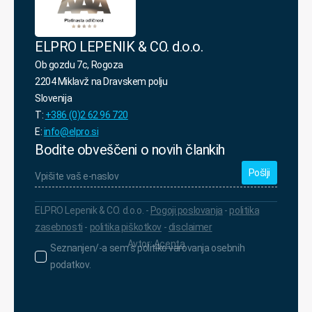
ELPRO LEPENIK & CO. d.o.o.
Ob gozdu 7c, Rogoza
2204 Miklavž na Dravskem polju
Slovenija
T:
+386 (0)2 62 96 720
E:
info@elpro.si
Bodite obveščeni o novih člankih
Vpišite
vaš
e-
naslov
*
ELPRO Lepenik & CO. d.o.o. -
Pogoji poslovanja
-
politika
zasebnosti
-
politika piškotkov
-
disclaimer
Avtor:
Acenta
Seznanjen/-
Seznanjen/-a sem s politiko varovanja osebnih
a
podatkov.
sem
s
politiko