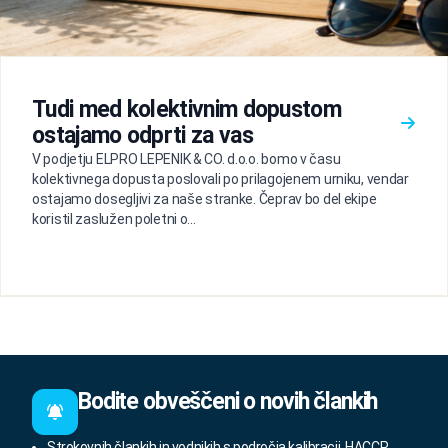
Tudi med kolektivnim dopustom
ostajamo odprti za vas
V podjetju ELPRO LEPENIK & CO. d.o.o. bomo v času
kolektivnega dopusta poslovali po prilagojenem urniku, vendar
ostajamo dosegljivi za naše stranke. Čeprav bo del ekipe
koristil zaslužen poletni o...
Bodite obveščeni o novih člankih
Strokovnih člankih in vodnikih s področja kalibracij, HACCP