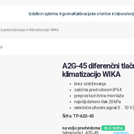
Izdelki in spletna trgovina
Kalibracijske storitve in laboratorij
 za prezračevanje in klimatizacijo WIKA
A2G-45 diferenčni tlačn
klimatizacijo WIKA
brez vzdrževanja
zaščita pred vdorom IP54
preprosta in hitra montaža
najvišji delovni tlak 20 kPa
električni izhodni signal 0 … 10 V 
Šifra: TP-A2G-45
na voljo predvidoma:
do 4 tedne
tehnicni list_A2G-45
prenesi
↓