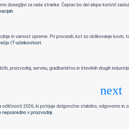
dosegljivi za naše stranke. Čeprav bo del ekipe koristil zasluže
je in varnost opreme. Pri procesih, kot so oblikovanje kovin, to
h, proizvodnji, servisu, gradbeništvu in številnih drugih industrijsk
dličnosti 2026, ki potrjuje dolgoročno stabilno, odgovorno in zan