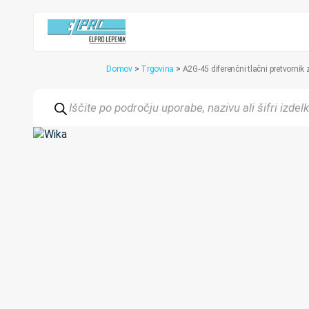
Domov
>
Trgovina
>
A2G-45 diferenčni tlačni pretvornik
Products
search