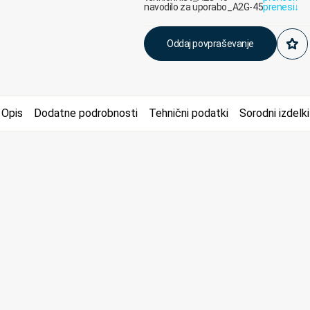
navodilo za uporabo_A2G-45
prenesi
↓
Oddaj povpraševanje
Opis
Dodatne podrobnosti
Tehnični podatki
Sorodni izdelki