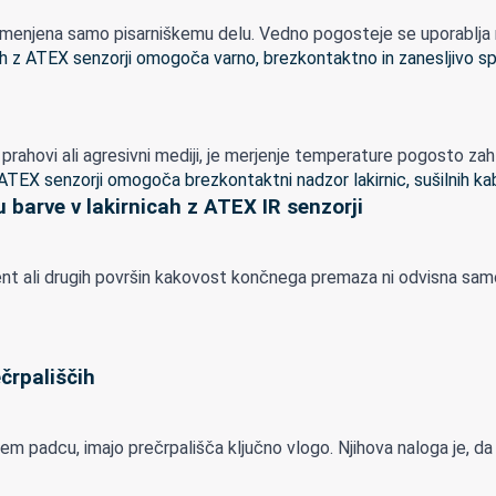
menjena samo pisarniškemu delu. Vedno pogosteje se uporablja nepo
lapi, prahovi ali agresivni mediji, je merjenje temperature pogosto z
 barve v lakirnicah z ATEX IR senzorji
mponent ali drugih površin kakovost končnega premaza ni odvisna s
črpališčih
padcu, imajo prečrpališča ključno vlogo. Njihova naloga je, da odp