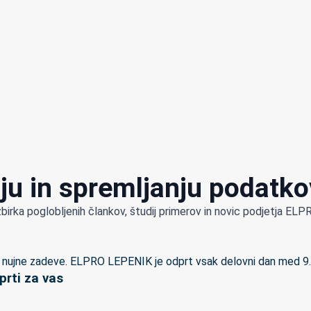
ju in spremljanju podatko
zbirka poglobljenih člankov, študij primerov in novic podjetja E
rti za vas