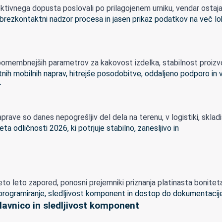
vnega dopusta poslovali po prilagojenem urniku, vendar ostajamo 
omembnejših parametrov za kakovost izdelka, stabilnost proizvodn
r
rave so danes nepogrešljiv del dela na terenu, v logistiki, skladišči
 leto zapored, ponosni prejemniki priznanja platinasta boniteta o
lavnico in sledljivost komponent