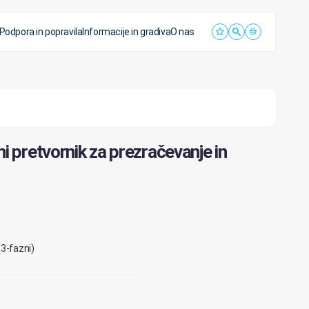
Podpora in popravila
Informacije in gradiva
O nas
i pretvornik za prezračevanje in
(3-fazni)