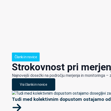
Članki in novice
Strokovnost pri merjen
Najnovejši dosežki na področju merjenja in monitoringa – 
Vsi članki in novice
Tudi med kolektivnim dopustom ostajamo odp