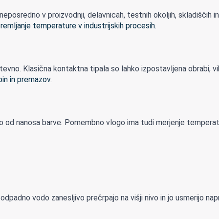
sredno v proizvodnji, delavnicah, testnih okoljih, skladiščih in n
ahtevno. Klasična kontaktna tipala so lahko izpostavljena obrabi, vib
amo od nanosa barve. Pomembno vlogo ima tudi merjenje temperatur
adno vodo zanesljivo prečrpajo na višji nivo in jo usmerijo naprej