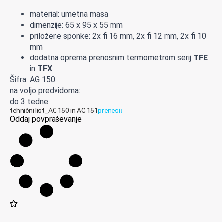
material: umetna masa
dimenzije: 65 x 95 x 55 mm
priložene sponke: 2x fi 16 mm, 2x fi 12 mm, 2x fi 10
mm
dodatna oprema prenosnim termometrom serij
TFE
in
TFX
Šifra: AG 150
na voljo predvidoma:
do 3 tedne
tehnični list_AG 150 in AG 151
prenesi
↓
Oddaj povpraševanje