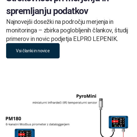
spremljanju podatkov
Najnovejši dosežki na področju merjenja in
monitoringa – zbirka poglobljenih člankov, študij
primerov in novic podjetja ELPRO LEPENIK.
Vsi članki in novice