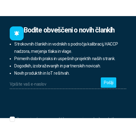
Bodite obveščeni o novih člankih
Strokovnih člankih in vodnikih s področja kalibracij, HACCP
nadzora, merjenja tlaka in vlage.
Primerih dobrih praks in uspešnih projektih naših strank.
Dogodkih, izobraževanjih in partnerskih novicah.
Novih produktih in IoT rešitvah.
Vpišite
vaš
e-
naslov
*
Seznanjen/-
Seznanjen/-a sem s politiko varovanja osebnih podatkov.
a
sem