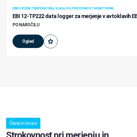
EBRO XYLEM TEMPERATURA, VLAGA, PH, PREVODNOST, MONITORING
EBI 12-TP222 data logger za merjenje v avtoklavih 
PO NAROČILU
Ogled
Članki in novice
Strokovnost pri merjenju in