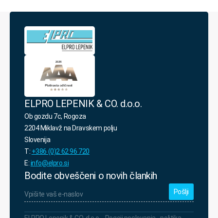
s
politiko
varovanja
osebnih
podatkov.
*
ELPRO LEPENIK & CO. d.o.o.
Ob gozdu 7c, Rogoza
2204 Miklavž na Dravskem polju
Slovenija
T:
+386 (0)2 62 96 720
E:
info@elpro.si
Bodite obveščeni o novih člankih
Vpišite
vaš
e-
naslov
*
ELPRO Lepenik & CO. d.o.o. -
Pogoji poslovanja
-
politika