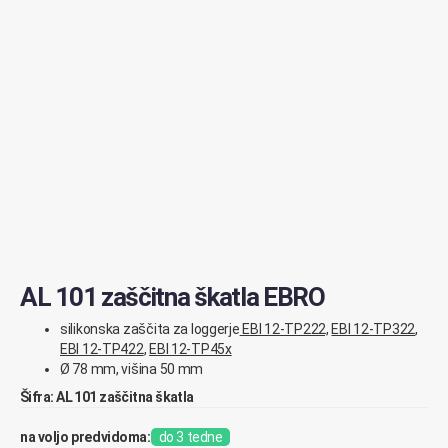
AL 101 zaščitna škatla EBRO
silikonska zaščita za loggerje
EBI 12-TP222,
EBI 12-TP322
,
EBI 12-TP422
,
EBI 12-TP45x
Ø 78 mm, višina 50 mm
Šifra: AL 101 zaščitna škatla
na voljo predvidoma:
do 3 tedne