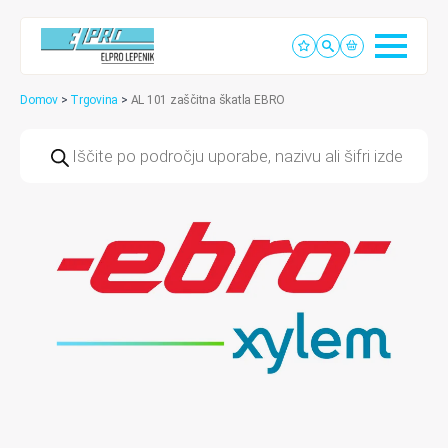
Domov
>
Trgovina
>
AL 101 zaščitna škatla EBRO
Products
search