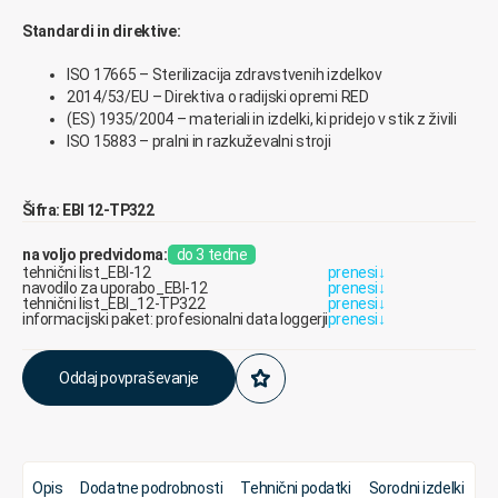
Standardi in direktive:
ISO 17665 – Sterilizacija zdravstvenih izdelkov
2014/53/EU – Direktiva o radijski opremi RED
(ES) 1935/2004 – materiali in izdelki, ki pridejo v stik z živili
ISO 15883 – pralni in razkuževalni stroji
Šifra: EBI 12-TP322
na voljo predvidoma:
do 3 tedne
tehnični list_EBI-12
prenesi
↓
navodilo za uporabo_EBI-12
prenesi
↓
tehnični list_EBI_12-TP322
prenesi
↓
informacijski paket: profesionalni data loggerji
prenesi
↓
Oddaj povpraševanje
Opis
Dodatne podrobnosti
Tehnični podatki
Sorodni izdelki