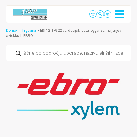
Domov
>
Trgovina
>
EBI 12-TP322 validacijski data logger za merjenje v
avtoklavih EBRO
Products
search