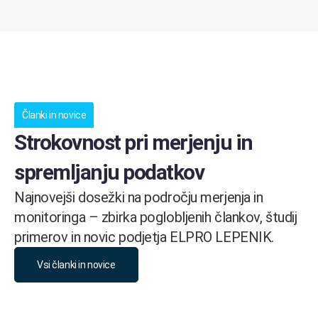
Članki in novice
Strokovnost pri merjenju in
spremljanju podatkov
Najnovejši dosežki na področju merjenja in
monitoringa – zbirka poglobljenih člankov, študij
primerov in novic podjetja ELPRO LEPENIK.
Vsi članki in novice