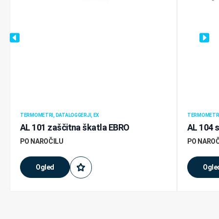
TERMOMETRI, DATALOGGERJI, EX
TERMOMETRI,
AL 101 zaščitna škatla EBRO
AL 104 s
PO NAROČILU
PO NAROČ
Ogled
Ogle