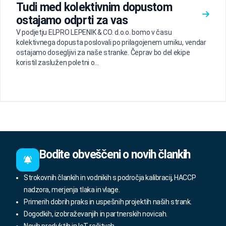
Tudi med kolektivnim dopustom
ostajamo odprti za vas
V podjetju ELPRO LEPENIK & CO. d.o.o. bomo v času
kolektivnega dopusta poslovali po prilagojenem urniku, vendar
ostajamo dosegljivi za naše stranke. Čeprav bo del ekipe
koristil zaslužen poletni o...
Bodite obveščeni o novih člankih
Strokovnih člankih in vodnikih s področja kalibracij, HACCP
nadzora, merjenja tlaka in vlage.
Primerih dobrih praks in uspešnih projektih naših strank.
Dogodkih, izobraževanjih in partnerskih novicah.