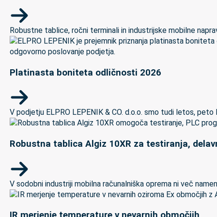
Robustne tablice, ročni terminali in industrijske mobilne naprave
Platinasta boniteta odličnosti 2026
V podjetju ELPRO LEPENIK & CO. d.o.o. smo tudi letos, peto let
Robustna tablica Algiz 10XR za testiranja, delav
V sodobni industriji mobilna računalniška oprema ni več namenj
IR merjenje temperature v nevarnih območjih