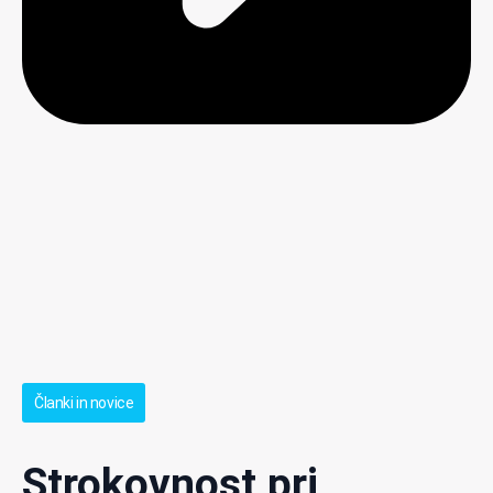
Članki in novice
Strokovnost pri