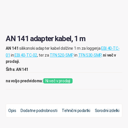
AN 141 adapter kabel, 1 m
AN 141
silikonski adapter kabel dolžine 1 m za loggerja
EBI 40-TC-
01
in
EBI 40-TC-02
, ter za
TFN 520-SMP
in
TFN 530-SMP,
ni več v
prodaji.
Šifra: AN 141
na voljo predvidoma:
Ni več v prodaji
Opis
Dodatne podrobnosti
Tehnični podatki
Sorodni izdelki