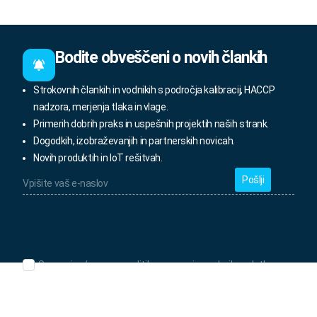
Bodite obveščeni o novih člankih
Strokovnih člankih in vodnikih s področja kalibracij, HACCP
nadzora, merjenja tlaka in vlage.
Primerih dobrih praks in uspešnih projektih naših strank.
Dogodkih, izobraževanjih in partnerskih novicah.
Novih produktih in IoT rešitvah.
Vpišite
vaš
e-
naslov
*
Seznanjen/-
Seznanjen/-a sem s politiko varovanja osebnih podatkov.
a
sem
s