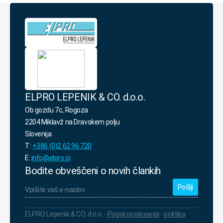
politiko
varovanja
osebnih
podatkov.
*
ELPRO LEPENIK & CO. d.o.o.
Ob gozdu 7c, Rogoza
2204 Miklavž na Dravskem polju
Slovenija
T:
+386 (0)2 62 96 720
E:
info@elpro.si
Bodite obveščeni o novih člankih
Vpišite
vaš
e-
naslov
*
ELPRO Lepenik & CO. d.o.o. -
Pogoji poslovanja
-
politika