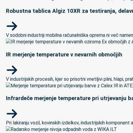
Robustna tablica Algiz 10XR za testiranja, delav
V sodobni industriji mobilna računalniška oprema ni več namenj
IR merjenje temperature v nevarnih območjih
V industrijskih procesih, kjer so prisotni vnetljivi plini, hlapi,
Infrardeče merjenje temperature pri utrjevanju ba
Pri lakiranju vozil, kovinskih izdelkov, industrijskih kompon