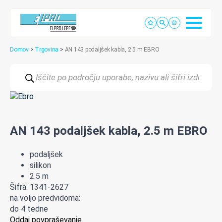
Domov
>
Trgovina
>
AN 143 podaljšek kabla, 2.5 m EBRO
Products
search
AN 143 podaljšek kabla, 2.5 m EBRO
podaljšek
silikon
2.5 m
Šifra: 1341-2627
na voljo predvidoma:
do 4 tedne
Oddaj povpraševanje