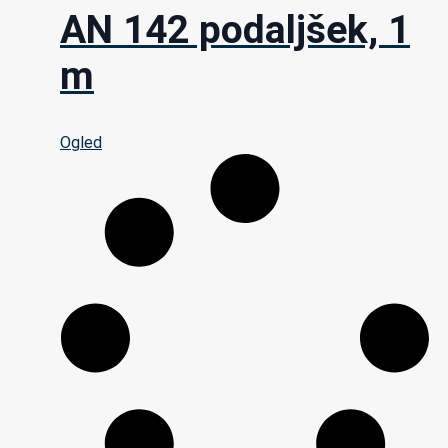
AN 142 podaljšek, 1
m
Ogled