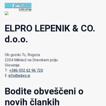
ELPRO LEPENIK & CO.
d.o.o.
Ob gozdu 7c, Rogoza
2204 Miklavž na Dravskem polju
Slovenija
T:
+386 (0)2 62 96 720
E:
info@elpro.si
Bodite obveščeni o
novih člankih