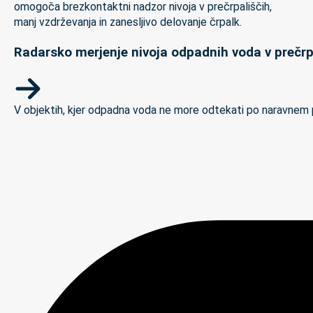
Radarsko merjenje nivoja odpadnih voda v prečrp
V objektih, kjer odpadna voda ne more odtekati po naravnem padc