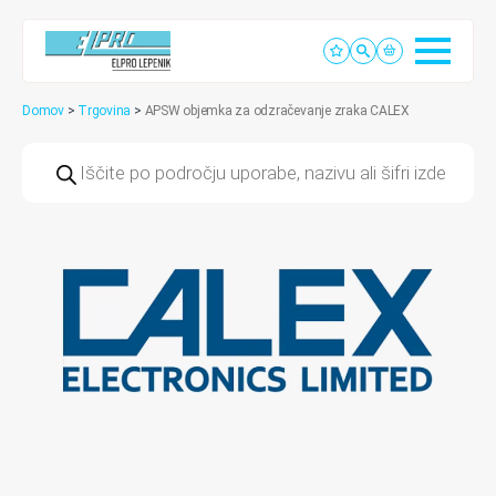
Domov
>
Trgovina
>
APSW objemka za odzračevanje zraka CALEX
Products
search