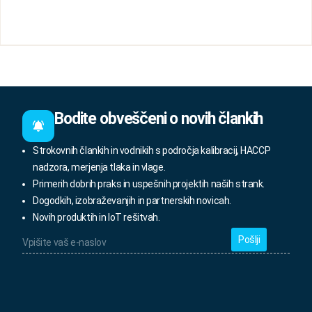
Bodite obveščeni o novih člankih
Strokovnih člankih in vodnikih s področja kalibracij, HACCP
nadzora, merjenja tlaka in vlage.
Primerih dobrih praks in uspešnih projektih naših strank.
Dogodkih, izobraževanjih in partnerskih novicah.
Novih produktih in IoT rešitvah.
Vpišite
vaš
e-
naslov
*