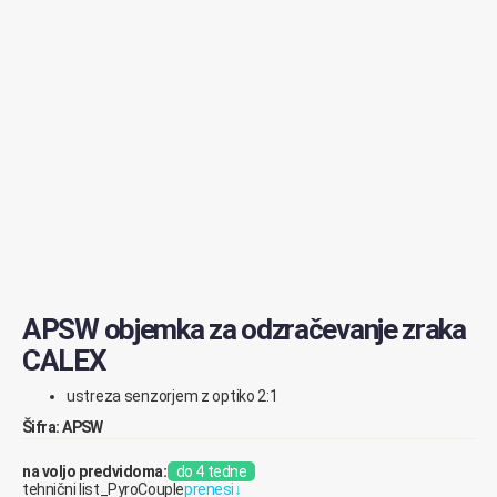
APSW objemka za odzračevanje zraka
CALEX
ustreza senzorjem z optiko 2:1
Šifra: APSW
na voljo predvidoma:
do 4 tedne
tehnični list_PyroCouple
prenesi
↓