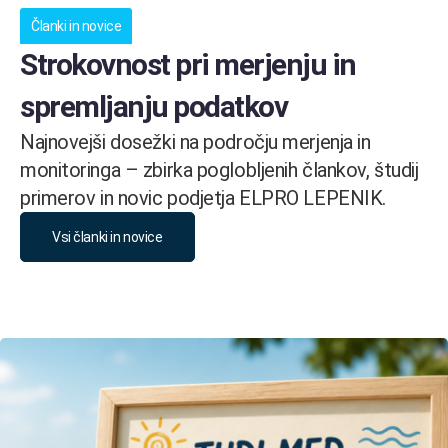
Članki in novice
Strokovnost pri merjenju in
spremljanju podatkov
Najnovejši dosežki na področju merjenja in
monitoringa – zbirka poglobljenih člankov, študij
primerov in novic podjetja ELPRO LEPENIK.
Vsi članki in novice