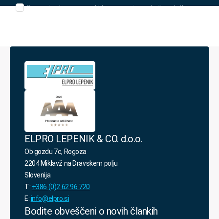
Seznanjen/-
Seznanjen/-a sem s politiko varovanja osebnih podatkov.
a
sem
s
politiko
varovanja
osebnih
podatkov.
*
ELPRO LEPENIK & CO. d.o.o.
Ob gozdu 7c, Rogoza
2204 Miklavž na Dravskem polju
Slovenija
T:
+386 (0)2 62 96 720
E:
info@elpro.si
Bodite obveščeni o novih člankih