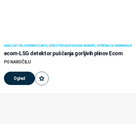
ANALIZATORJI DIMNIH PLINOV, VIDEO PREGLEDOVALNE KAMERE, OPREMA ZA DIMNIKARJE
ecom-LSG detektor puščanja gorljivih plinov Ecom
PO NAROČILU
Ogled