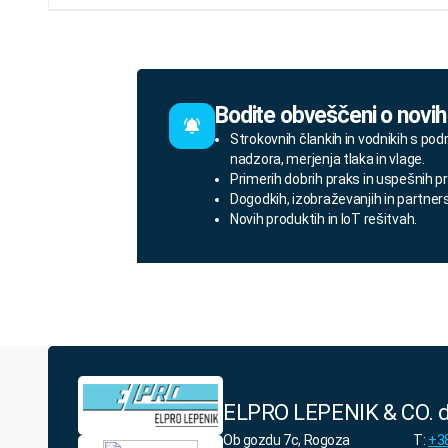
Bodite obveščeni o novih
Strokovnih člankih in vodnikih s pod
nadzora, merjenja tlaka in vlage.
Primerih dobrih praks in uspešnih pr
Dogodkih, izobraževanjih in partner
Novih produktih in IoT rešitvah.
ELPRO LEPENIK & CO. d
Ob gozdu 7c, Rogoza
T:
+38