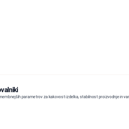
valniki
embnejših parametrov za kakovost izdelka, stabilnost proizvodnje in varn