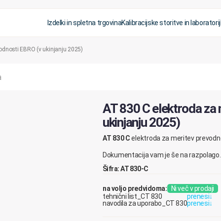
Izdelki in spletna trgovina
Kalibracijske storitve in laboratorij
vodnosti EBRO (v ukinjanju 2025)
AT 830 C elektroda za
ukinjanju 2025)
AT 830 C
elektroda za meritev prevodno
Dokumentacija vam je še na razpolago.
Šifra: AT 830-C
na voljo predvidoma:
Ni več v prodaji
tehnični list_CT 830
prenesi
↓
navodila za uporabo_CT 830
prenesi
↓