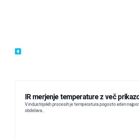
IR merjenje temperature z več prikazo
V industrijskih procesih je temperatura pogosto eden najpom
obdelava...