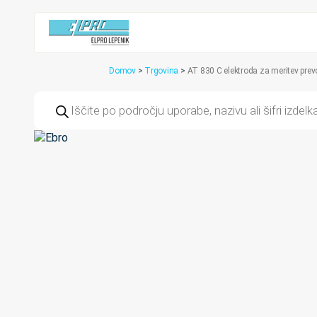
Domov
>
Trgovina
>
AT 830 C elektroda za meritev pre
Products
search