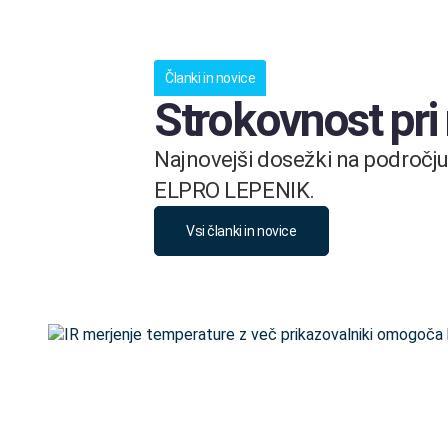
Članki in novice
Strokovnost pri
Najnovejši dosežki na področju 
ELPRO LEPENIK.
Vsi članki in novice