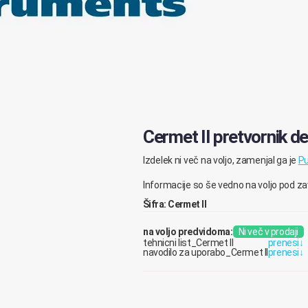
Cermet II pretvornik d
Izdelek ni več na voljo, zamenjal ga je
Pu
Informacije so še vedno na voljo pod 
Šifra: Cermet II
na voljo predvidoma:
Ni več v prodaji
tehnicni list_Cermet II
prenesi
↓
navodilo za uporabo_Cermet II
prenesi
↓