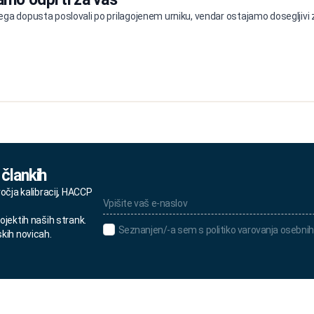
ga dopusta poslovali po prilagojenem urniku, vendar ostajamo dosegljivi z
 člankih
Vpišite
ročja kalibracij, HACCP
vaš
e-
ojektih naših strank.
naslov
Seznanjen/-
Seznanjen/-a sem s politiko varovanja osebnih
skih novicah.
*
a
sem
s
politiko
varovanja