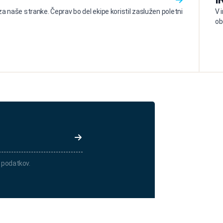
a naše stranke. Čeprav bo del ekipe koristil zaslužen poletni
V 
ob
 podatkov.