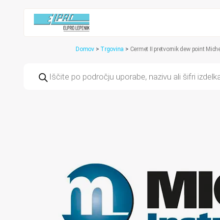
Domov
>
Trgovina
>
Cermet II pretvornik dew point Miche
Products
search