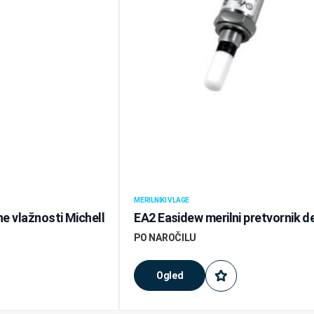
MERILNIKI VLAGE
ne vlažnosti Michell
EA2 Easidew merilni pretvornik d
PO NAROČILU
Ogled