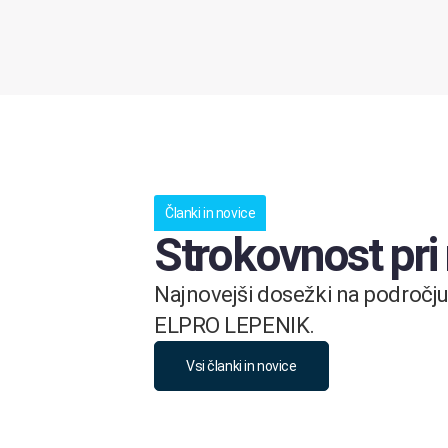
Članki in novice
Strokovnost pri
Najnovejši dosežki na področju 
ELPRO LEPENIK.
Vsi članki in novice