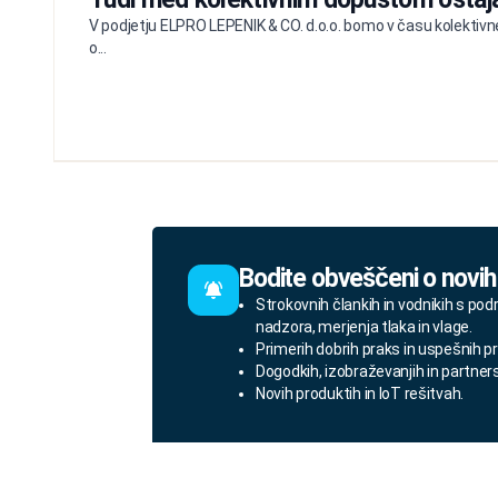
V podjetju ELPRO LEPENIK & CO. d.o.o. bomo v času kolektivne
o...
Bodite obveščeni o novih
Strokovnih člankih in vodnikih s pod
nadzora, merjenja tlaka in vlage.
Primerih dobrih praks in uspešnih pr
Dogodkih, izobraževanjih in partner
Novih produktih in IoT rešitvah.