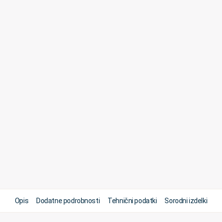
Opis
Dodatne podrobnosti
Tehnični podatki
Sorodni izdelki