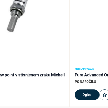
MERILNIKI VLAGE
ew point v stisnjenem zraku Michell
Pura Advanced On
PO NAROČILU
Ogled