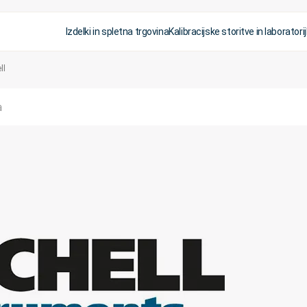
Izdelki in spletna trgovina
Kalibracijske storitve in laboratorij
ll