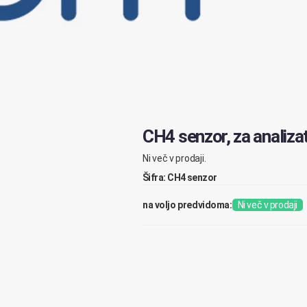
CH4 senzor, za analiz
Ni več v prodaji.
Šifra: CH4 senzor
na voljo predvidoma:
Ni več v prodaji