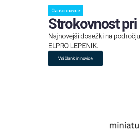
Članki in novice
Strokovnost pri
Najnovejši dosežki na področju 
ELPRO LEPENIK.
Vsi članki in novice