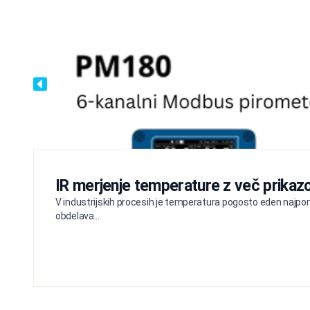
IR merjenje temperature z več prikazo
V industrijskih procesih je temperatura pogosto eden najpom
obdelava...