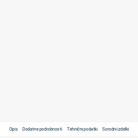
Opis
Dodatne podrobnosti
Tehnični podatki
Sorodni izdelki