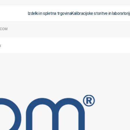
Izdelki in spletna trgovina
Kalibracijske storitve in laboratorij
 ECOM