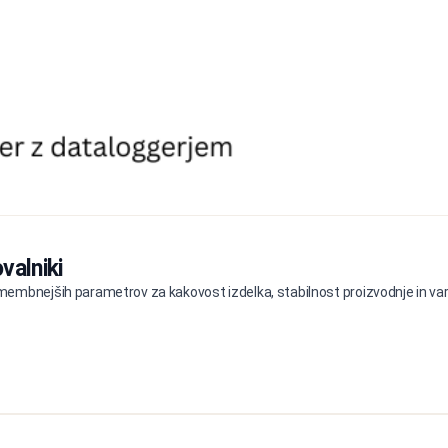
valniki
embnejših parametrov za kakovost izdelka, stabilnost proizvodnje in varn