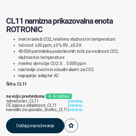
CL11 namizna prikazovalna enota
ROTRONIC
meri in beleži CO2, relativno vlažnost in temperaturo
točnost: ±30 ppm, ±3 % RV , ±0.3 K
40.000 pomnilnika podatkovnih točk za vrednosti CO2,
vlažnosti in temperature
merilno območje CO2: 0 … 5.000 ppm
nastavljiv zvočni in vizualni alarm za CO2
napajanje: adapter AC
Šifra: CL11
na voljo predvidoma:
4 - 6 tednov
tehnični list_CL11
prenesi
↓
CE izjava o skladnosti_CL11
prenesi
↓
navodilo za uporabo_kratko_CL11
prenesi
↓
Oddaj povpraševanje