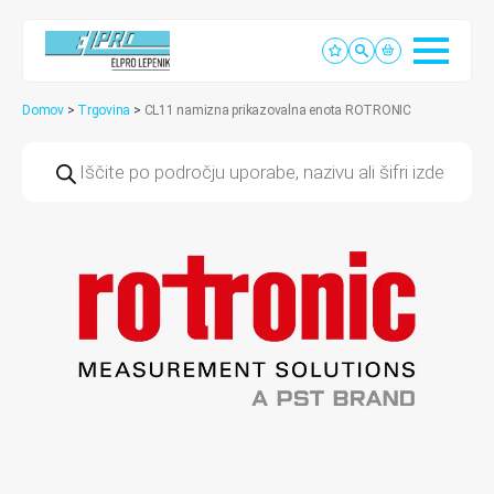
Domov
>
Trgovina
>
CL11 namizna prikazovalna enota ROTRONIC
Products
search