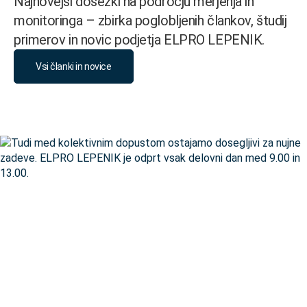
Najnovejši dosežki na področju merjenja in
monitoringa – zbirka poglobljenih člankov, študij
primerov in novic podjetja ELPRO LEPENIK.
Vsi članki in novice