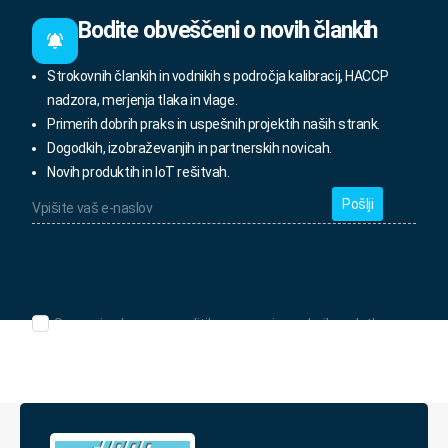
Bodite obveščeni o novih člankih
Strokovnih člankih in vodnikih s področja kalibracij, HACCP
nadzora, merjenja tlaka in vlage.
Primerih dobrih praks in uspešnih projektih naših strank.
Dogodkih, izobraževanjih in partnerskih novicah.
Novih produktih in IoT rešitvah.
Vpišite
vaš
e-
naslov
*
Seznanjen/-
Seznanjen/-a sem s politiko varovanja osebnih podatkov.
a
sem
s
politiko
varovanja