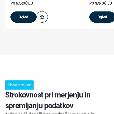
PO NAROČILU
PO NAROČILU
Ogled
Ogled
Članki in novice
Strokovnost pri merjenju in
spremljanju podatkov