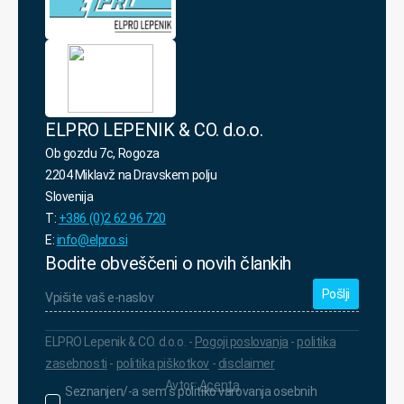
osebnih
podatkov.
*
ELPRO LEPENIK & CO. d.o.o.
Ob gozdu 7c, Rogoza
2204 Miklavž na Dravskem polju
Slovenija
T:
+386 (0)2 62 96 720
E:
info@elpro.si
Bodite obveščeni o novih člankih
Vpišite
vaš
e-
naslov
*
ELPRO Lepenik & CO. d.o.o. -
Pogoji poslovanja
-
politika
zasebnosti
-
politika piškotkov
-
disclaimer
Avtor:
Acenta
Seznanjen/-
Seznanjen/-a sem s politiko varovanja osebnih