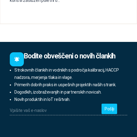
koristil zaslužen poletni o...
Bodite obveščeni o novih člankih
Strokovnih člankih in vodnikih s področja kalibracij, HACCP
nadzora, merjenja tlaka in vlage.
Primerih dobrih praks in uspešnih projektih naših strank.
Dogodkih, izobraževanjih in partnerskih novicah.
Novih produktih in IoT rešitvah.
Vpišite
vaš
e-
naslov
*