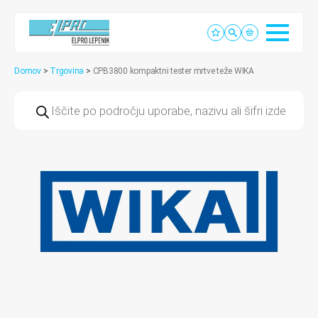
Domov
>
Trgovina
>
CPB3800 kompaktni tester mrtve teže WIKA
Products
search