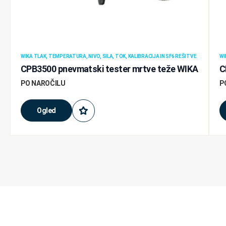
WIKA TLAK, TEMPERATURA, NIVO, SILA, TOK, KALIBRACIJA IN SF6 REŠITVE
WI
CPB3500 pnevmatski tester mrtve teže WIKA
C
PO NAROČILU
P
Ogled