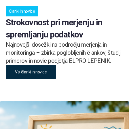
Članki in novice
Strokovnost pri merjenju in
spremljanju podatkov
Najnovejši dosežki na področju merjenja in
monitoringa – zbirka poglobljenih člankov, študij
primerov in novic podjetja ELPRO LEPENIK.
Vsi članki in novice