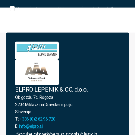
Seznanjen/-
Seznanjen/-a sem s politiko varovanja osebnih podatkov.
a
sem
s
politiko
varovanja
osebnih
podatkov.
*
ELPRO LEPENIK & CO. d.o.o.
Ob gozdu 7c, Rogoza
2204 Miklavž na Dravskem polju
Slovenija
T:
+386 (0)2 62 96 720
E:
info@elpro.si
Bodite obveščeni o novih člankih