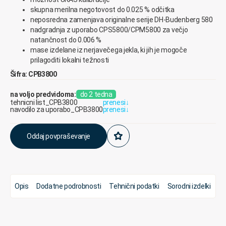
skupna
merilna
negotovost
do
0.0
25
%
odčitka
neposredna
zamenjava
originalne
serije
DH-Budenberg
58
0
nadgradnja
z
u
porabo
CPS58
00/
CPM58
00
za
večjo
natančnost
do
0.0
06
%
mase
izdelane
iz
nerjavečega
jekla
,
ki
jih
je
mogoče
prilagoditi
lokalni
težnosti
Šifra: CPB3800
na voljo predvidoma:
do 2 tedna
tehnicni list_CPB3800
prenesi
↓
navodilo za uporabo_CPB3800
prenesi
↓
Oddaj povpraševanje
Opis
Dodatne podrobnosti
Tehnični podatki
Sorodni izdelki