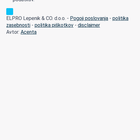
ELPRO Lepenik & CO. d.o.o. -
Pogoji poslovanja
-
politika
zasebnosti
-
politika piškotkov
-
disclaimer
Avtor:
Acenta