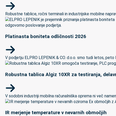
Robustne tablice, ročni terminali in industrijske mobilne naprave
Platinasta boniteta odličnosti 2026
V podjetju ELPRO LEPENIK & CO. d.o.o. smo tudi letos, peto let
Robustna tablica Algiz 10XR za testiranja, delav
V sodobni industriji mobilna računalniška oprema ni več namenj
IR merjenje temperature v nevarnih območjih