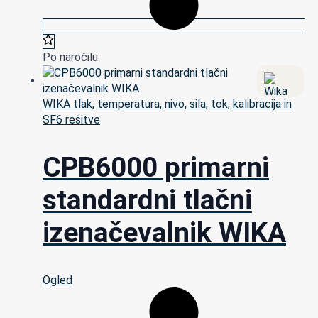
Po naročilu
WIKA tlak, temperatura, nivo, sila, tok, kalibracija in
SF6 rešitve
CPB6000 primarni
standardni tlačni
izenačevalnik WIKA
Ogled