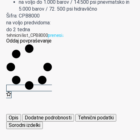
na
voljo
do
1.
0
00
b
arov / 14.500 psi
pnevmatsko
in
5.
0
00
b
arov
/
72
.
50
0
psi
hidravlično
Šifra: CPB8000
na voljo predvidoma:
do 2 tedna
tehnicni list_CPB8000
prenesi
↓
Oddaj povpraševanje
Opis
Dodatne podrobnosti
Tehnični podatki
Sorodni izdelki