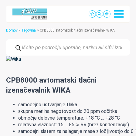
Domov
>
Trgovina
>
CPB8000 avtomatski tlačni izenačevalnik WIKA
Products
search
CPB8000 avtomatski tlačni
izenačevalnik WIKA
samodejno
u
stvarjanje
tlaka
skupna
merilna
negotovost
do
20
ppm
odčitka
območje delovne temperature: +18 °C … +28 °C
relativna vlažnost: 15 … 85 % RV (brez kondenzacije)
samodejni
sistem
za
nalaganje
mase
z
ločljivostjo
do
0.