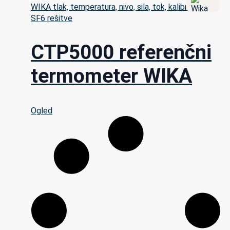
WIKA tlak, temperatura, nivo, sila, tok, kalibracija in
SF6 rešitve
CTP5000 referenčni
termometer WIKA
Ogled