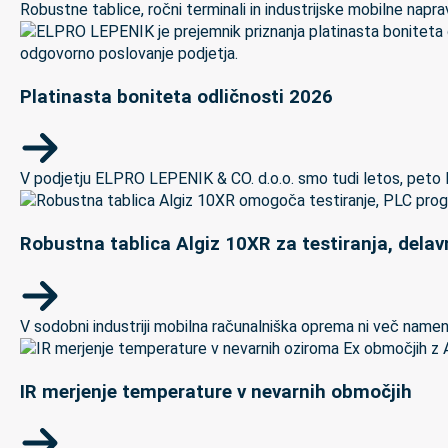
Robustne tablice, ročni terminali in industrijske mobilne naprave
Platinasta boniteta odličnosti 2026
V podjetju ELPRO LEPENIK & CO. d.o.o. smo tudi letos, peto let
Robustna tablica Algiz 10XR za testiranja, delav
V sodobni industriji mobilna računalniška oprema ni več namenj
IR merjenje temperature v nevarnih območjih