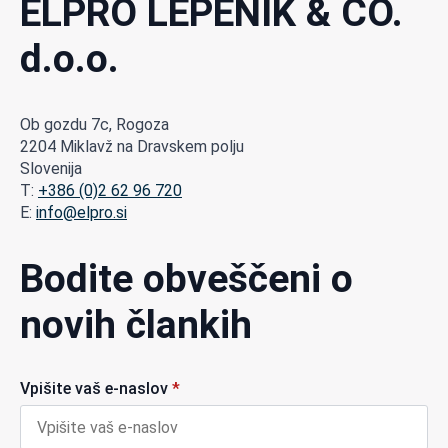
ELPRO LEPENIK & CO.
d.o.o.
Ob gozdu 7c, Rogoza
2204 Miklavž na Dravskem polju
Slovenija
T:
+386 (0)2 62 96 720
E:
info@elpro.si
Bodite obveščeni o
novih člankih
Vpišite vaš e-naslov
*