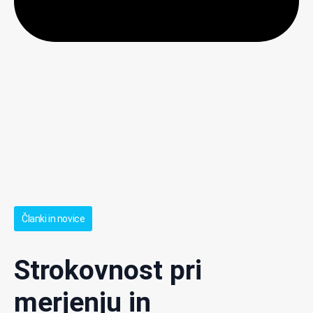
Članki in novice
Strokovnost pri
merjenju in