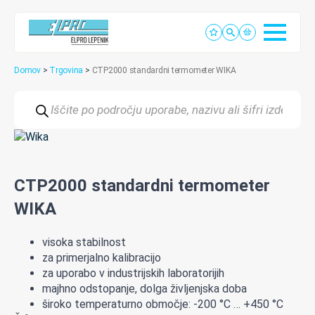
Domov
>
Trgovina
>
CTP2000 standardni termometer WIKA
Products
search
CTP2000 standardni termometer
WIKA
visoka
stabilnost
za primerjalno kalibracijo
za
u
porabo
v
industrijskih
laboratorijih
majhno
odstopanje
,
dolga
življenjska
doba
široko
temperaturno
območje: -200 °C … +450 °C