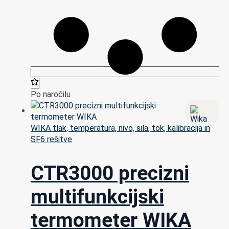
Po naročilu
WIKA tlak, temperatura, nivo, sila, tok, kalibracija in
SF6 rešitve
CTR3000 precizni
multifunkcijski
termometer WIKA