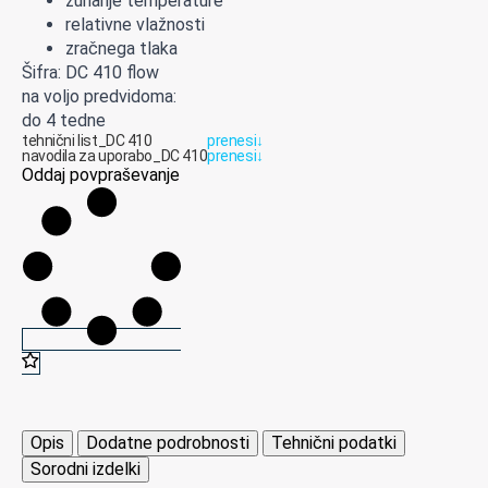
zunanje temperature
relativne vlažnosti
zračnega tlaka
Šifra: DC 410 flow
na voljo predvidoma:
do 4 tedne
tehnični list_DC 410
prenesi
↓
navodila za uporabo_DC 410
prenesi
↓
Oddaj povpraševanje
Opis
Dodatne podrobnosti
Tehnični podatki
Sorodni izdelki