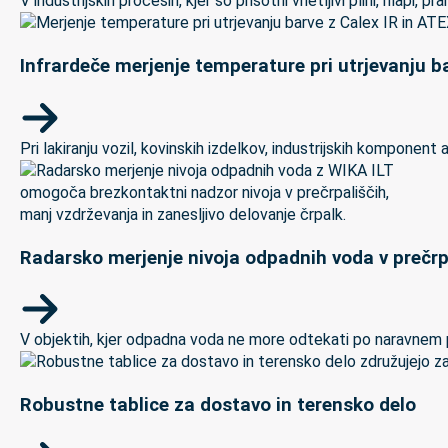
V industrijskih procesih, kjer so prisotni vnetljivi plini, hlapi,
Infrardeče merjenje temperature pri utrjevanju ba
Pri lakiranju vozil, kovinskih izdelkov, industrijskih kompon
Radarsko merjenje nivoja odpadnih voda v prečrp
V objektih, kjer odpadna voda ne more odtekati po naravnem padc
Robustne tablice za dostavo in terensko delo