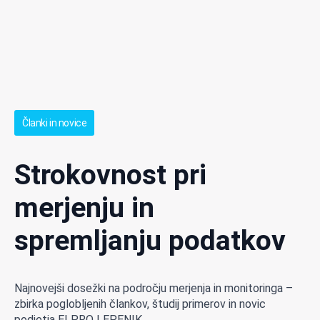
Članki in novice
Strokovnost pri
merjenju in
spremljanju podatkov
Najnovejši dosežki na področju merjenja in monitoringa –
zbirka poglobljenih člankov, študij primerov in novic
podjetja ELPRO LEPENIK.