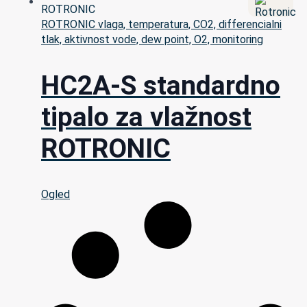
ROTRONIC vlaga, temperatura, CO2, differencialni
tlak, aktivnost vode, dew point, O2, monitoring
HC2A-S standardno
tipalo za vlažnost
ROTRONIC
Ogled