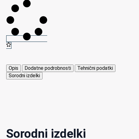
podaljševalni
kabel
za
HC2
tipalo
relativne
vlažnosti,
1
m
ROTRONIC
Opis
Dodatne podrobnosti
Tehnični podatki
količina
Sorodni izdelki
Sorodni izdelki