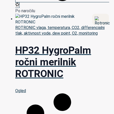
Po naročilu
ROTRONIC vlaga, temperatura, CO2, differencialni
tlak, aktivnost vode, dew point, O2, monitoring
HP32 HygroPalm
ročni merilnik
ROTRONIC
Ogled