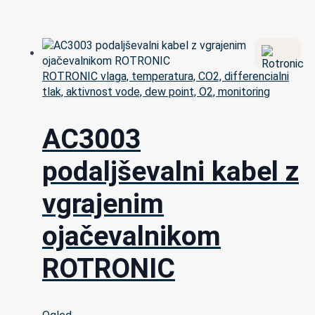
ROTRONIC vlaga, temperatura, CO2, differencialni
tlak, aktivnost vode, dew point, O2, monitoring
AC3003
podaljševalni kabel z
vgrajenim
ojačevalnikom
ROTRONIC