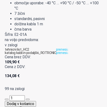
območje uporabe: -40 °C … +90 °C / -50 °C … +100
°C
7 žični
standardni, pasivni
dolžina kabla 1 m
črna barva
Šifra: E2-01A
na voljo predvidoma:
v zalogi
tehnicni list_HC2
prenesi
↓
katalog kabli in podaljški_ROTRONIC
prenesi
↓
Cena brez DDV:
109,90
€
Cena z DDV:
134,08
€
99 na zalogi
E2-
01A
Dodaj v košarico