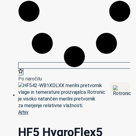
Po naročilu
Arhiv
HF5 HygroFlex5