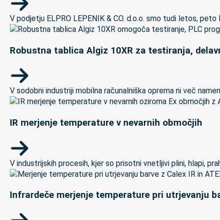
V podjetju ELPRO LEPENIK & CO. d.o.o. smo tudi letos, peto let
Robustna tablica Algiz 10XR za testiranja, delav
V sodobni industriji mobilna računalniška oprema ni več namenj
IR merjenje temperature v nevarnih območjih
V industrijskih procesih, kjer so prisotni vnetljivi plini, hlapi,
Infrardeče merjenje temperature pri utrjevanju ba