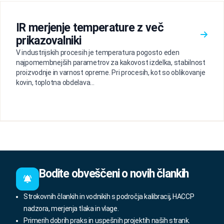
IR merjenje temperature z več
prikazovalniki
V industrijskih procesih je temperatura pogosto eden
najpomembnejših parametrov za kakovost izdelka, stabilnost
proizvodnje in varnost opreme. Pri procesih, kot so oblikovanje
kovin, toplotna obdelava...
Bodite obveščeni o novih člankih
Strokovnih člankih in vodnikih s področja kalibracij, HACCP
nadzora, merjenja tlaka in vlage.
Primerih dobrih praks in uspešnih projektih naših strank.