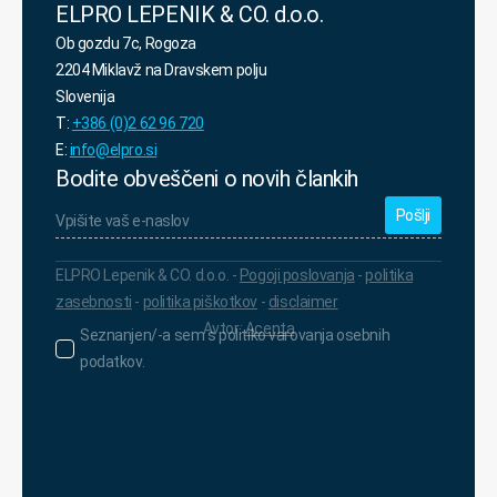
ELPRO LEPENIK & CO. d.o.o.
Ob gozdu 7c, Rogoza
2204 Miklavž na Dravskem polju
Slovenija
T:
+386 (0)2 62 96 720
E:
info@elpro.si
Bodite obveščeni o novih člankih
Vpišite
vaš
e-
naslov
*
ELPRO Lepenik & CO. d.o.o. -
Pogoji poslovanja
-
politika
zasebnosti
-
politika piškotkov
-
disclaimer
Avtor:
Acenta
Seznanjen/-
Seznanjen/-a sem s politiko varovanja osebnih
a
podatkov.
sem
s
politiko
varovanja
osebnih