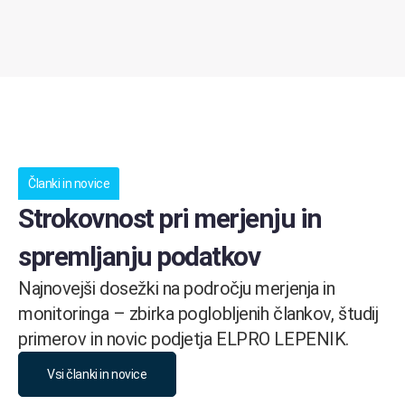
Članki in novice
Strokovnost pri merjenju in
spremljanju podatkov
Najnovejši dosežki na področju merjenja in
monitoringa – zbirka poglobljenih člankov, študij
primerov in novic podjetja ELPRO LEPENIK.
Vsi članki in novice