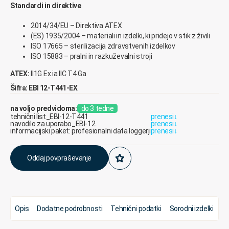
Standardi in direktive
2014/34/EU – Direktiva ATEX
(ES) 1935/2004 – materiali in izdelki, ki pridejo v stik z živili
ISO 17665 – sterilizacija zdravstvenih izdelkov
ISO 15883 – pralni in razkuževalni stroji
ATEX:
II1G Ex ia IIC T4 Ga
Šifra: EBI 12-T441-EX
na voljo predvidoma:
do 3 tedne
tehnični list_EBI-12-T441
prenesi
↓
navodilo za uporabo_EBI-12
prenesi
↓
informacijski paket: profesionalni data loggerji
prenesi
↓
Oddaj povpraševanje
Opis
Dodatne podrobnosti
Tehnični podatki
Sorodni izdelki