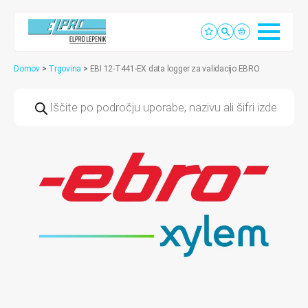
Domov
>
Trgovina
>
EBI 12-T441-EX data logger za validacijo EBRO
Products
search