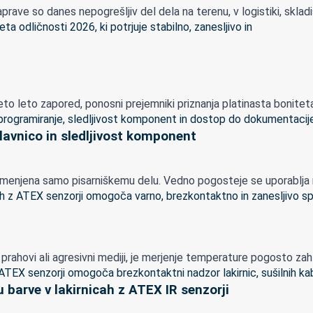
rave so danes nepogrešljiv del dela na terenu, v logistiki, skladišči
 leto zapored, ponosni prejemniki priznanja platinasta boniteta o
lavnico in sledljivost komponent
menjena samo pisarniškemu delu. Vedno pogosteje se uporablja nepo
lapi, prahovi ali agresivni mediji, je merjenje temperature pogosto z
 barve v lakirnicah z ATEX IR senzorji