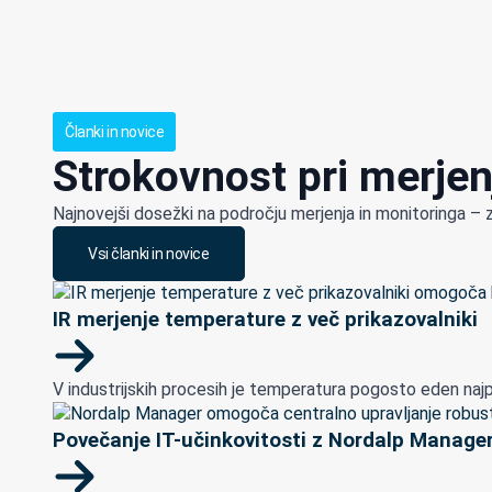
Članki in novice
Strokovnost pri merjen
Najnovejši dosežki na področju merjenja in monitoringa – 
Vsi članki in novice
IR merjenje temperature z več prikazovalniki
V industrijskih procesih je temperatura pogosto eden najp
Povečanje IT-učinkovitosti z Nordalp Manage