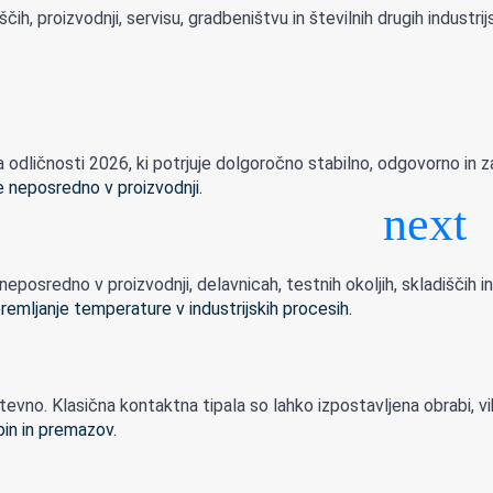
h, proizvodnji, servisu, gradbeništvu in številnih drugih industrijsk
dličnosti 2026, ki potrjuje dolgoročno stabilno, odgovorno in zan
sredno v proizvodnji, delavnicah, testnih okoljih, skladiščih in n
ahtevno. Klasična kontaktna tipala so lahko izpostavljena obrabi, vib