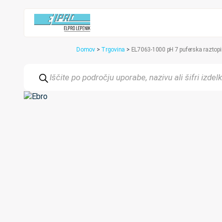
Domov
>
Trgovina
>
EL7063-1000 pH 7 puferska raztopi
Products
search