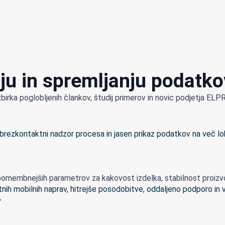
ju in spremljanju podatko
zbirka poglobljenih člankov, študij primerov in novic podjetja E
omembnejših parametrov za kakovost izdelka, stabilnost proizvodn
r