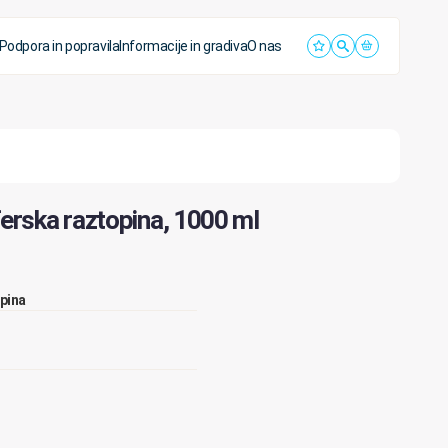
Podpora in popravila
Informacije in gradiva
O nas
rska raztopina, 1000 ml
opina