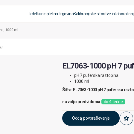
Izdelki in spletna trgovina
Kalibracijske storitve in laboratorij
na, 1000 ml
EL7063-1000 pH 7 pufe
pH 7 puferska raztopina
1000 ml
Šifra: EL7063-1000 pH 7 puferska razt
na voljo predvidoma:
do 4 tedne
Oddaj povpraševanje