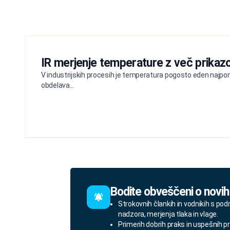
IR merjenje temperature z več prikazo
V industrijskih procesih je temperatura pogosto eden najpom
obdelava...
Bodite obveščeni o novih
Strokovnih člankih in vodnikih s pod
nadzora, merjenja tlaka in vlage.
Primerih dobrih praks in uspešnih pr