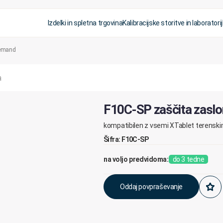
Izdelki in spletna trgovina
Kalibracijske storitve in laboratorij
Demand
F10C-SP zaščita zasl
kompatibilen z vsemi XTablet terenskim
Šifra: F10C-SP
na voljo predvidoma:
do 3 tedne
Oddaj povpraševanje