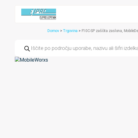
Domov
>
Trgovina
>
F10C-SP zaščita zaslona, Mobile
Products
search