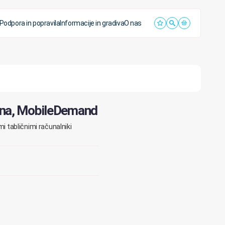
Podpora in popravila
Informacije in gradiva
O nas
ona, MobileDemand
i tabličnimi računalniki