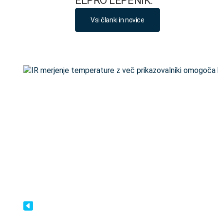
ELPRO LEPENIK.
Vsi članki in novice