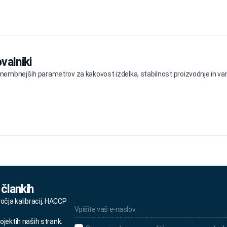
valniki
embnejših parametrov za kakovost izdelka, stabilnost proizvodnje in varn
 člankih
Vpišite
ročja kalibracij, HACCP
vaš
e-
ojektih naših strank.
naslov