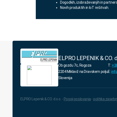
Dogodkih, izobraževanjih in partner
Novih produktih in IoT rešitvah.
ELPRO LEPENIK & CO. d
Ob gozdu 7c, Rogoza
T:
+38
2204 Miklavž na Dravskem polju
E:
inf
Slovenija
ELPRO Lepenik & CO. d.o.o. -
Pogoji poslovanja
-
politika zasebn