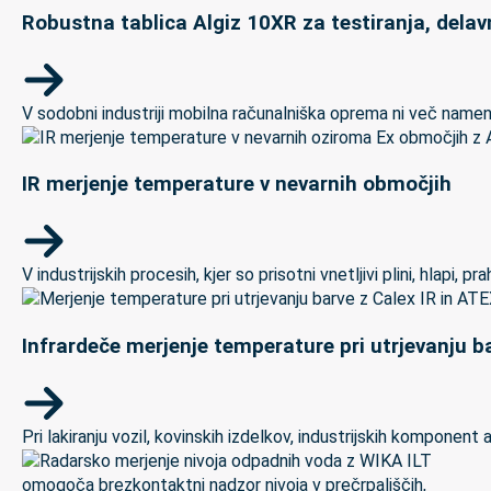
Robustna tablica Algiz 10XR za testiranja, delav
V sodobni industriji mobilna računalniška oprema ni več namenj
IR merjenje temperature v nevarnih območjih
V industrijskih procesih, kjer so prisotni vnetljivi plini, hlapi,
Infrardeče merjenje temperature pri utrjevanju ba
Pri lakiranju vozil, kovinskih izdelkov, industrijskih kompon