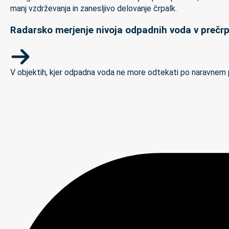
Radarsko merjenje nivoja odpadnih voda v prečrp
V objektih, kjer odpadna voda ne more odtekati po naravnem padc