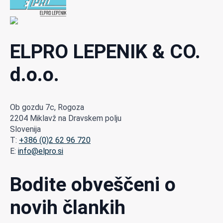
ELPRO LEPENIK & CO.
d.o.o.
Ob gozdu 7c, Rogoza
2204 Miklavž na Dravskem polju
Slovenija
T:
+386 (0)2 62 96 720
E:
info@elpro.si
Bodite obveščeni o
novih člankih