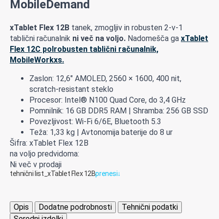
MobileDemand
xTablet Flex 12B
tanek, zmogljiv in robusten 2-v-1
tablični računalnik
ni več na voljo.
Nadomešča ga
xTablet
Flex 12C polrobusten tablični računalnik,
MobileWorkxs.
Zaslon: 12,6″ AMOLED, 2560 × 1600, 400 nit,
scratch-resistant steklo
Procesor: Intel® N100 Quad Core, do 3,4 GHz
Pomnilnik: 16 GB DDR5 RAM | Shramba: 256 GB SSD
Povezljivost: Wi-Fi 6/6E, Bluetooth 5.3
Teža: 1,33 kg | Avtonomija baterije do 8 ur
Šifra: xTablet Flex 12B
na voljo predvidoma:
Ni več v prodaji
tehnični list_xTablet Flex 12B
prenesi
↓
Opis
Dodatne podrobnosti
Tehnični podatki
Sorodni izdelki