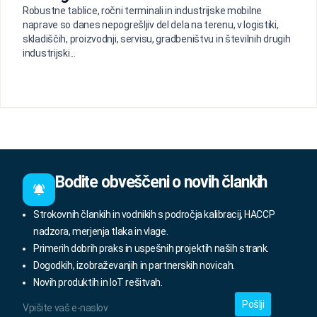
Robustne tablice, ročni terminali in industrijske mobilne
naprave so danes nepogrešljiv del dela na terenu, v logistiki,
skladiščih, proizvodnji, servisu, gradbeništvu in številnih drugih
industrijski...
Bodite obveščeni o novih člankih
Strokovnih člankih in vodnikih s področja kalibracij, HACCP
nadzora, merjenja tlaka in vlage.
Primerih dobrih praks in uspešnih projektih naših strank.
Dogodkih, izobraževanjih in partnerskih novicah.
Novih produktih in IoT rešitvah.
Vpišite
vaš