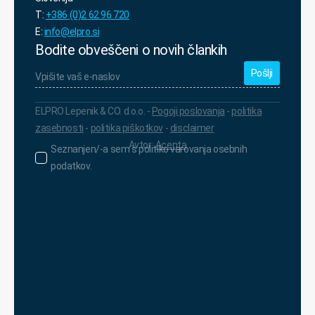
T:
+386 (0)2 62 96 720
E:
info@elpro.si
Bodite obveščeni o novih člankih
Vpišite
vaš
e-
naslov
*
ELPRO Lepenik & CO. d.o.o. -
Pogoji poslovanja
-
politika
zasebnosti
-
politika piškotkov
-
disclaimer
Avtor:
Acenta
Seznanjen/-
Seznanjen/-a sem s politiko varovanja osebnih
a
podatkov.
sem
s
politiko
varovanja
osebnih
podatkov.
*