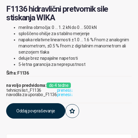
F1136 hidravlični pretvornik sile
stiskanja WIKA
merilna
območja:
0
…
1.
2
kN
do
0
…
50
0
kN
sploščeno
ohišje
za
stabilno
merjenje
napaka
relativne
linearnosti
±1.
0 …
1.
6
%
Fnom
z
analognim
manometrom
,
±0.5
%
Fnom
z
digitalnim
manometrom
ali
senzorjem
tlaka
deluje
b
rez
napajalne
napetosti
5-letna
garancija
za
neprepustnost
Šifra: F1136
na voljo predvidoma:
do 4 tedne
tehnicni list_F1136
prenesi
↓
navodila za uporabo_F1136
prenesi
↓
Oddaj povpraševanje