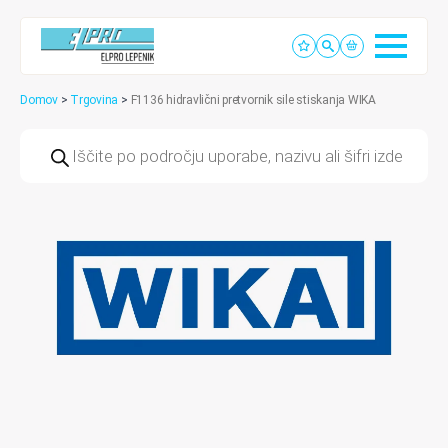
Domov
>
Trgovina
>
F1136 hidravlični pretvornik sile stiskanja WIKA
Products
search