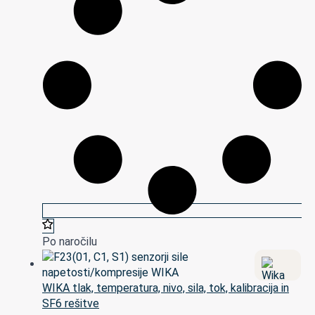
Po naročilu
WIKA tlak, temperatura, nivo, sila, tok, kalibracija in
SF6 rešitve