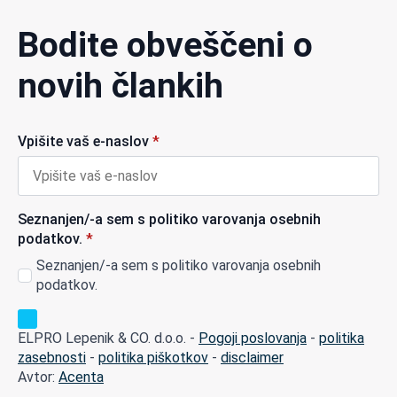
Bodite obveščeni o
novih člankih
Vpišite vaš e-naslov
*
Seznanjen/-a sem s politiko varovanja osebnih
podatkov.
*
Seznanjen/-a sem s politiko varovanja osebnih
podatkov.
ELPRO Lepenik & CO. d.o.o. -
Pogoji poslovanja
-
politika
zasebnosti
-
politika piškotkov
-
disclaimer
Avtor:
Acenta