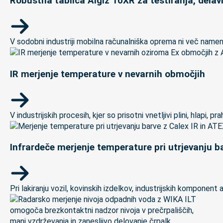
Robustna tablica Algiz 10XR za testiranja, delav
V sodobni industriji mobilna računalniška oprema ni več namenj
IR merjenje temperature v nevarnih območjih
V industrijskih procesih, kjer so prisotni vnetljivi plini, hlapi,
Infrardeče merjenje temperature pri utrjevanju ba
Pri lakiranju vozil, kovinskih izdelkov, industrijskih kompon