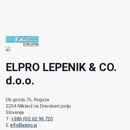
ELPRO LEPENIK & CO.
d.o.o.
Ob gozdu 7c, Rogoza
2204 Miklavž na Dravskem polju
Slovenija
T:
+386 (0)2 62 96 720
E:
info@elpro.si