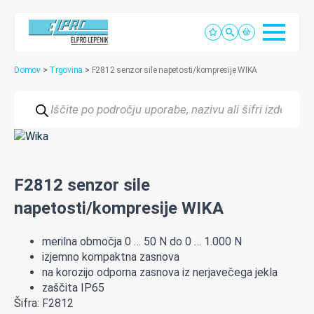
Domov
>
Trgovina
>
F2812 senzor sile napetosti/kompresije WIKA
Products
search
F2812 senzor sile
napetosti/kompresije WIKA
merilna
območja
0
…
50
N
do
0
…
1.
0
00
N
izjemno
kompaktna
zasnova
na
korozijo
odporna
zasnova
iz
nerjavečega
jekla
zaščita
IP65
Šifra: F2812