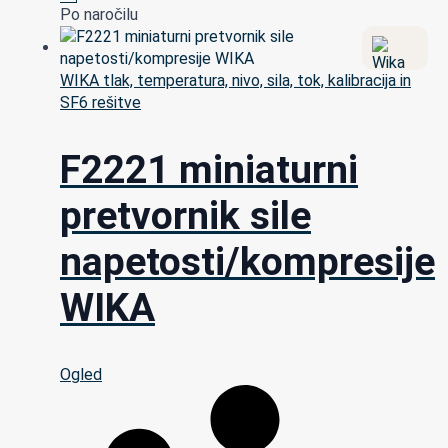
Po naročilu
WIKA tlak, temperatura, nivo, sila, tok, kalibracija in
SF6 rešitve
F2221 miniaturni
pretvornik sile
napetosti/kompresije
WIKA
Ogled