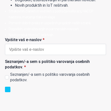
Novih produktih in IoT rešitvah.
Strokovnih člankih in vodnikih s področja kalibracij, HACCP
nadzora, merjenja tlaka in vlage.
Primerih dobrih praks in uspešnih projektih naših strank.
Dogodkih, izobraževanjih in partnerskih novicah.
Novih produktih in IoT rešitvah.
Vpišite vaš e-naslov
*
Seznanjen/-a sem s politiko varovanja osebnih
podatkov.
*
Seznanjen/-a sem s politiko varovanja osebnih
podatkov.