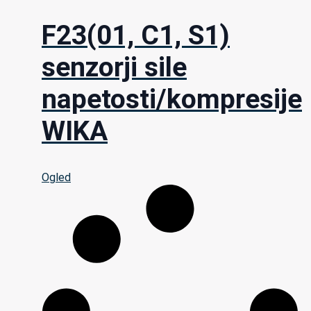
F23(01, C1, S1)
senzorji sile
napetosti/kompresije
WIKA
Ogled