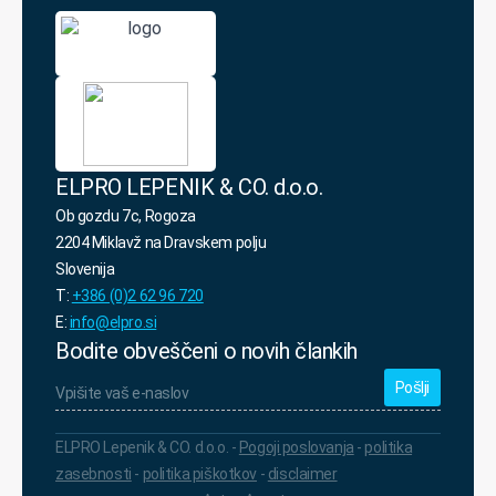
varovanja
osebnih
podatkov.
*
ELPRO LEPENIK & CO. d.o.o.
Ob gozdu 7c, Rogoza
2204 Miklavž na Dravskem polju
Slovenija
T:
+386 (0)2 62 96 720
E:
info@elpro.si
Bodite obveščeni o novih člankih
Vpišite
vaš
e-
naslov
*
ELPRO Lepenik & CO. d.o.o. -
Pogoji poslovanja
-
politika
zasebnosti
-
politika piškotkov
-
disclaimer