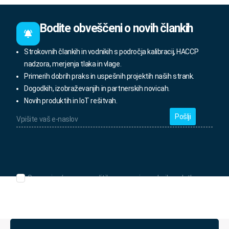
Bodite obveščeni o novih člankih
Strokovnih člankih in vodnikih s področja kalibracij, HACCP
nadzora, merjenja tlaka in vlage.
Primerih dobrih praks in uspešnih projektih naših strank.
Dogodkih, izobraževanjih in partnerskih novicah.
Novih produktih in IoT rešitvah.
Vpišite
vaš
e-
naslov
*
Seznanjen/-
Seznanjen/-a sem s politiko varovanja osebnih podatkov.
a
sem
s
politiko