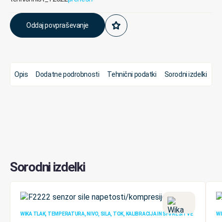
Oddaj povpraševanje
Opis
Dodatne podrobnosti
Tehnični podatki
Sorodni izdelki
Sorodni izdelki
WIKA TLAK, TEMPERATURA, NIVO, SILA, TOK, KALIBRACIJA IN SF6 REŠITVE
WI