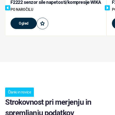
F2222 senzor sile napetosti/kompresije WIKA
F
PO NAROČILU
P
Ogled
Članki in novice
Strokovnost pri merjenju in
spremljanju podatkov