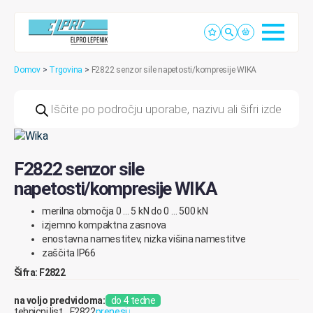
Domov
>
Trgovina
>
F2822 senzor sile napetosti/kompresije WIKA
Products
search
F2822 senzor sile
napetosti/kompresije WIKA
merilna
območja
0
…
5
kN
do
0
…
50
0
kN
izjemno
kompaktna
zasnova
enostavna
namestitev
,
nizka
višina
namestitve
zaščita
IP66
Šifra: F2822
na voljo predvidoma:
do 4 tedne
tehnicni list_ F2822
prenesi
↓