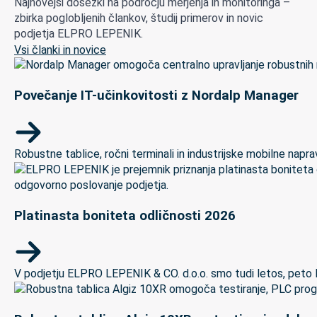
Najnovejši dosežki na področju merjenja in monitoringa –
zbirka poglobljenih člankov, študij primerov in novic
podjetja ELPRO LEPENIK.
Vsi članki in novice
Povečanje IT-učinkovitosti z Nordalp Manager
Robustne tablice, ročni terminali in industrijske mobilne naprave
Platinasta boniteta odličnosti 2026
V podjetju ELPRO LEPENIK & CO. d.o.o. smo tudi letos, peto let