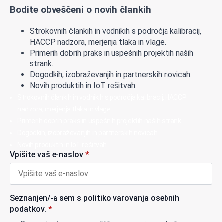
Bodite obveščeni o novih člankih
Strokovnih člankih in vodnikih s področja kalibracij,
HACCP nadzora, merjenja tlaka in vlage.
Primerih dobrih praks in uspešnih projektih naših
strank.
Dogodkih, izobraževanjih in partnerskih novicah.
Novih produktih in IoT rešitvah.
Strokovnih člankih in vodnikih s področja kalibracij, HACCP
nadzora, merjenja tlaka in vlage.
Primerih dobrih praks in uspešnih projektih naših strank.
Dogodkih, izobraževanjih in partnerskih novicah.
Novih produktih in IoT rešitvah.
Vpišite vaš e-naslov
*
Seznanjen/-a sem s politiko varovanja osebnih
podatkov.
*