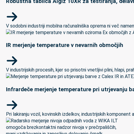
Robustna tablica Algiz 10XR za testiranja, delav
V sodobni industriji mobilna računalniška oprema ni več namenj
IR merjenje temperature v nevarnih območjih
V industrijskih procesih, kjer so prisotni vnetljivi plini, hlapi,
Infrardeče merjenje temperature pri utrjevanju ba
Pri lakiranju vozil, kovinskih izdelkov, industrijskih kompon