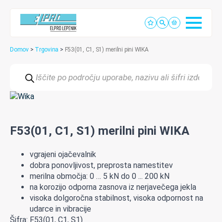
Domov
>
Trgovina
>
F53(01, C1, S1) merilni pini WIKA
Products
search
F53(01, C1, S1) merilni pini WIKA
vgrajeni
ojačevalnik
dobra
ponovljivost
,
preprosta
namestitev
merilna
območja:
0
…
5
kN
do
0
..
.
20
0
kN
na
korozijo
odporna
zasnova
iz
nerjavečega
jekla
visoka
dolgoročna
stabilnost
,
visoka
odpornost
na
u
darce
in
vibracije
Šifra: F53(01, C1, S1)