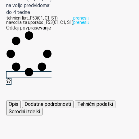
na voljo predvidoma:
do 4 tedne
tehnicni list_F53(01, C1, S1)
prenesi
↓
navodila za uporabo_F53(01, C1, S1)
prenesi
↓
Oddaj povpraševanje
Opis
Dodatne podrobnosti
Tehnični podatki
Sorodni izdelki