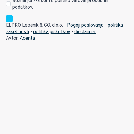
Seznanjen/-a sem s politiko varovanja osebnih
podatkov.
ELPRO Lepenik & CO. d.o.o. -
Pogoji poslovanja
-
politika
zasebnosti
-
politika piškotkov
-
disclaimer
Avtor:
Acenta