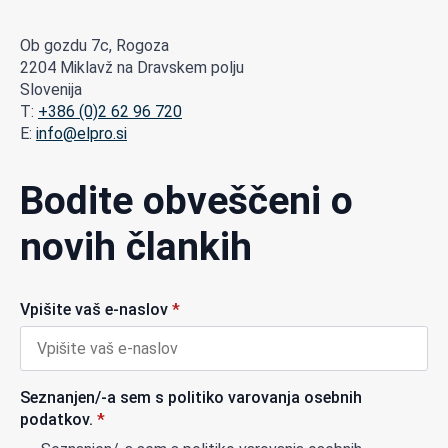
Ob gozdu 7c, Rogoza
2204 Miklavž na Dravskem polju
Slovenija
T:
+386 (0)2 62 96 720
E:
info@elpro.si
Bodite obveščeni o
novih člankih
Vpišite vaš e-naslov
*
Seznanjen/-a sem s politiko varovanja osebnih
podatkov.
*