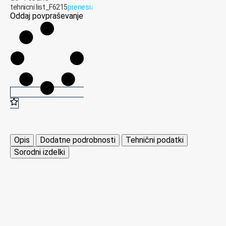
tehnicni list_F6215
prenesi
↓
Oddaj povpraševanje
Opis
Dodatne podrobnosti
Tehnični podatki
Sorodni izdelki