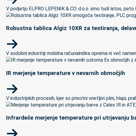
V podjetju ELPRO LEPENIK & CO. d.o.o. smo tudi letos, peto let
Robustna tablica Algiz 10XR za testiranja, delav
V sodobni industriji mobilna računalniška oprema ni več namenj
IR merjenje temperature v nevarnih območjih
V industrijskih procesih, kjer so prisotni vnetljivi plini, hlapi,
Infrardeče merjenje temperature pri utrjevanju ba