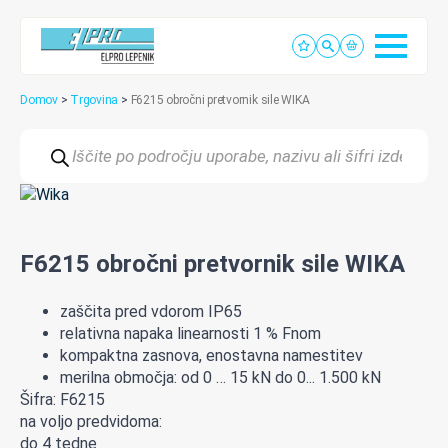
Domov
>
Trgovina
>
F6215 obročni pretvornik sile WIKA
Products
search
F6215 obročni pretvornik sile WIKA
zaščita
pred
vdorom
IP65
relativna
napaka
linearnosti
1
%
Fnom
kompaktna
zasnova
,
enostavna
namestitev
merilna
območja:
od
0 …
15
kN
do
0..
.
1.
50
0
kN
Šifra: F6215
na voljo predvidoma:
do 4 tedne