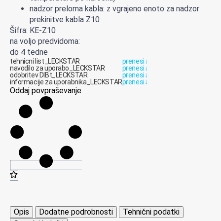
nadzor preloma kabla: z vgrajeno enoto za nadzor
prekinitve kabla Z10
Šifra: KE-Z10
na voljo predvidoma:
do 4 tedne
tehnicni list_LECKSTAR
prenesi
↓
navodilo za uporabo_LECKSTAR
prenesi
↓
odobritev DIBt_LECKSTAR
prenesi
↓
informacije za uporabnika_LECKSTAR
prenesi
↓
Oddaj povpraševanje
Opis
Dodatne podrobnosti
Tehnični podatki