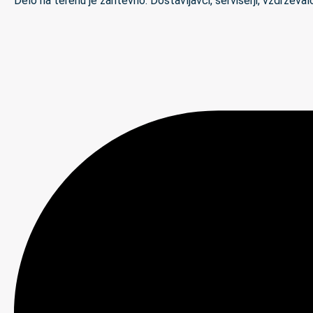
Delo na terenu je zahtevno. Dostavljavci, serviserji, vzdrževal