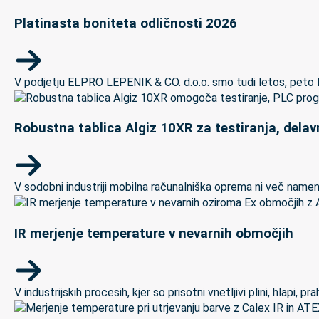
Platinasta boniteta odličnosti 2026
V podjetju ELPRO LEPENIK & CO. d.o.o. smo tudi letos, peto let
Robustna tablica Algiz 10XR za testiranja, delav
V sodobni industriji mobilna računalniška oprema ni več namenj
IR merjenje temperature v nevarnih območjih
V industrijskih procesih, kjer so prisotni vnetljivi plini, hlapi,