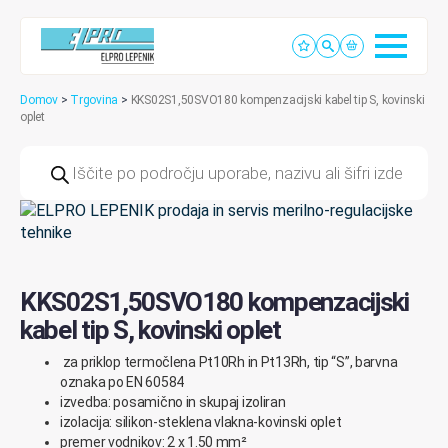
Domov
>
Trgovina
>
KKS02S1,50SVO180 kompenzacijski kabel tip S, kovinski
oplet
Products
search
KKS02S1,50SVO180 kompenzacijski
kabel tip S, kovinski oplet
za priklop termočlena Pt10Rh in Pt13Rh, tip “S”, barvna
oznaka po EN 60584
izvedba: posamično in skupaj izoliran
izolacija: silikon-steklena vlakna-kovinski oplet
premer vodnikov: 2 x 1.50 mm²