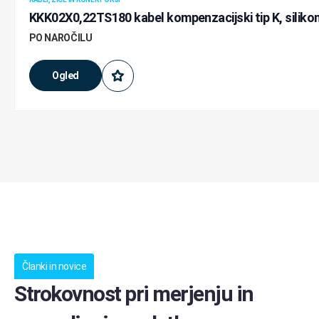
KKK02X0,22TS180 kabel kompenzacijski tip K, silikon
PO NAROČILU
Ogled
Članki in novice
Strokovnost pri merjenju in