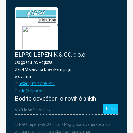
politiko
varovanja
osebnih
podatkov.
*
ELPRO LEPENIK & CO. d.o.o.
Ob gozdu 7c, Rogoza
2204 Miklavž na Dravskem polju
Slovenija
T:
+386 (0)2 62 96 720
E:
info@elpro.si
Bodite obveščeni o novih člankih
Vpišite
vaš
e-
naslov
*
ELPRO Lepenik & CO. d.o.o. -
Pogoji poslovanja
-
politika
zasebnosti
-
politika piškotkov
-
disclaimer