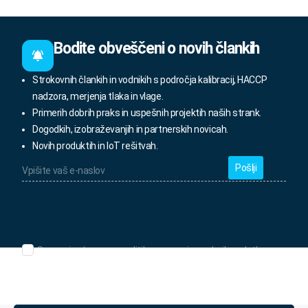
Bodite obveščeni o novih člankih
Strokovnih člankih in vodnikih s področja kalibracij, HACCP
nadzora, merjenja tlaka in vlage.
Primerih dobrih praks in uspešnih projektih naših strank.
Dogodkih, izobraževanjih in partnerskih novicah.
Novih produktih in IoT rešitvah.
Vpišite
vaš
e-
naslov
*
Seznanjen/-
Seznanjen/-a sem s politiko varovanja osebnih podatkov.
a
sem
s