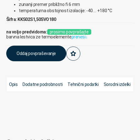
zunanji premer približno fi 6 mm
temperaturna obstojnost izolacije: -40 … +180 °C
Šifra: KKS02S1,50SVO180
na voljo predvidoma:
prosimo povprašajte
barvna lestvica ze termoelemente
prenesi
↓
Oddaj povpraševanje
Opis
Dodatne podrobnosti
Tehnični podatki
Sorodni izdelki