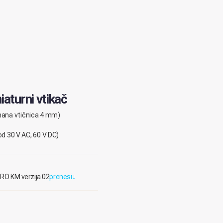
aturni vtikač
anana vtičnica 4 mm)
od
30
V
AC
,
60
V
DC
)
PRO KM verzija 02
prenesi
↓