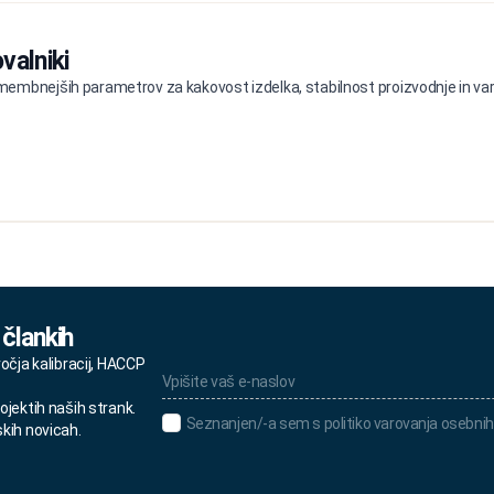
valniki
embnejših parametrov za kakovost izdelka, stabilnost proizvodnje in varn
 člankih
Vpišite
ročja kalibracij, HACCP
vaš
e-
ojektih naših strank.
naslov
Seznanjen/-
Seznanjen/-a sem s politiko varovanja osebnih
skih novicah.
*
a
sem
s