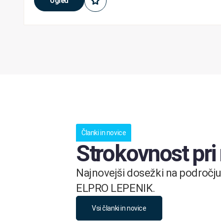
Ogled
Članki in novice
Strokovnost pri
Najnovejši dosežki na področju 
ELPRO LEPENIK.
Vsi članki in novice