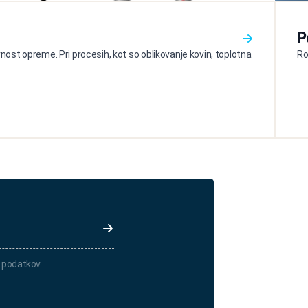
P
ost opreme. Pri procesih, kot so oblikovanje kovin, toplotna
Ro
 podatkov.