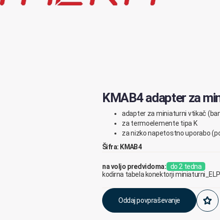
KMAB4 adapter za mini
adapter za miniaturni vtikač (b
za termoelemente tipa K
za nizko napetostno uporabo (
p
Šifra: KMAB4
na voljo predvidoma:
do 2 tedna
kodirna tabela konektorji miniaturni_EL
Oddaj povpraševanje