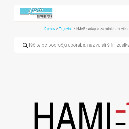
Domov
>
Trgovina
>
KMAB4 adapter za miniaturni vtika
Products
search