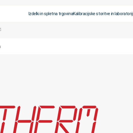
Izdelki in spletna trgovina
Kalibracijske storitve in laboratorij
č