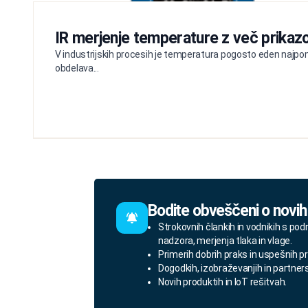
IR merjenje temperature z več prikazo
V industrijskih procesih je temperatura pogosto eden najpom
obdelava...
Bodite obveščeni o novih
Strokovnih člankih in vodnikih s pod
nadzora, merjenja tlaka in vlage.
Primerih dobrih praks in uspešnih pr
Dogodkih, izobraževanjih in partner
Novih produktih in IoT rešitvah.