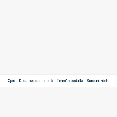
Opis
Dodatne podrobnosti
Tehnični podatki
Sorodni izdelki