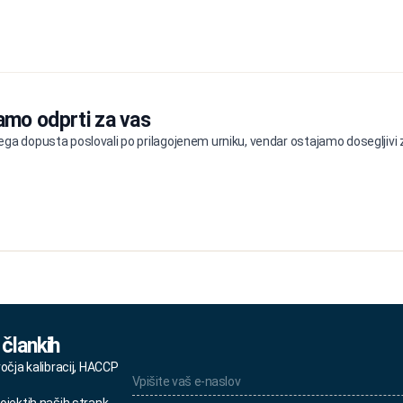
amo odprti za vas
ga dopusta poslovali po prilagojenem urniku, vendar ostajamo dosegljivi z
 člankih
Vpišite
ročja kalibracij, HACCP
vaš
e-
ojektih naših strank.