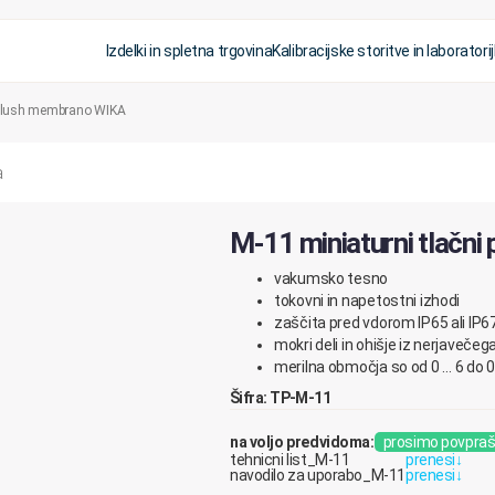
Izdelki in spletna trgovina
Kalibracijske storitve in laboratorij
s flush membrano WIKA
M-11 miniaturni tlačni
vakumsko tesno
tokovni in napetostni izhodi
zaščita pred vdorom IP65 ali IP6
mokri deli in ohišje iz nerjavečega
merilna območja so od 0 … 6 do 0 
Šifra: TP-M-11
na voljo predvidoma:
prosimo povpraš
tehnicni list_M-11
prenesi
↓
navodilo za uporabo_M-11
prenesi
↓