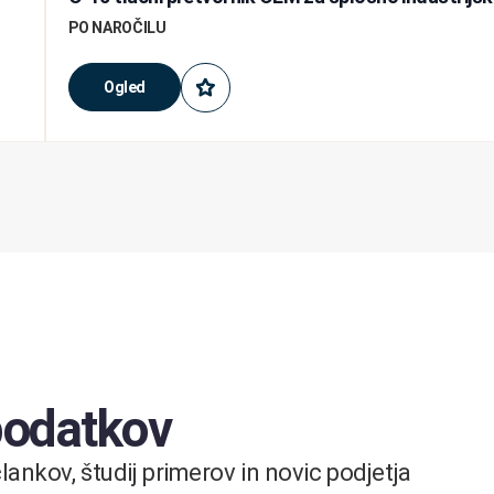
PO NAROČILU
Ogled
 podatkov
ankov, študij primerov in novic podjetja