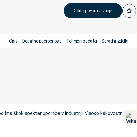
Oddaj povpraševanje
Opis
Dodatne podrobnosti
Tehnični podatki
Sorodni izdelki