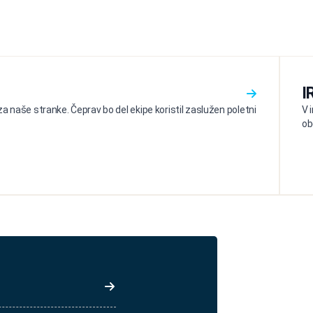
I
a naše stranke. Čeprav bo del ekipe koristil zaslužen poletni
V 
ob