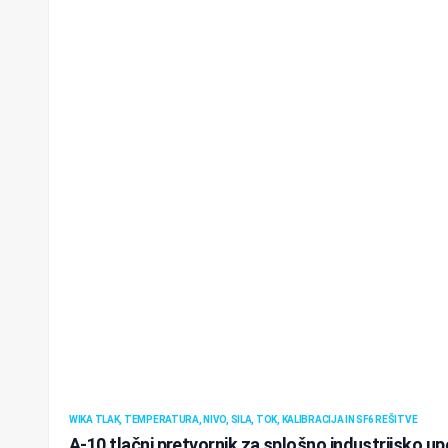
WIKA TLAK, TEMPERATURA, NIVO, SILA, TOK, KALIBRACIJA IN SF6 REŠITVE
A-10 tlačni pretvornik za splošno industrijsko u