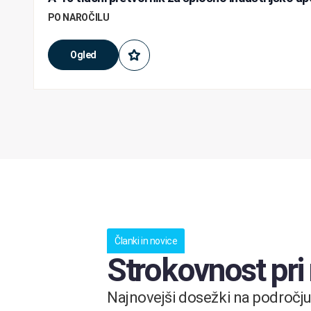
PO NAROČILU
Ogled
Članki in novice
Strokovnost pri
Najnovejši dosežki na področju 