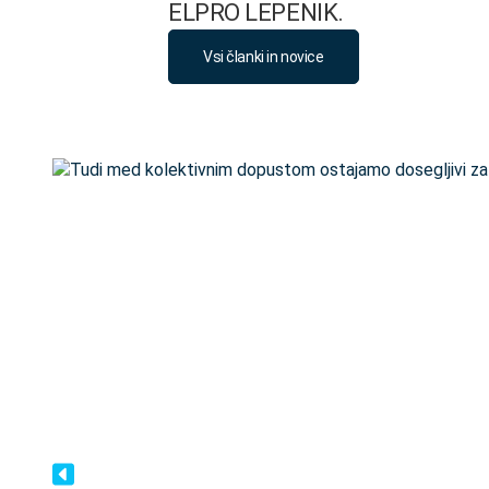
ELPRO LEPENIK.
Vsi članki in novice