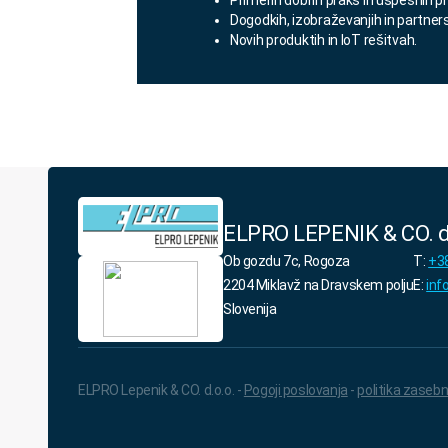
Dogodkih, izobraževanjih in partner
Novih produktih in IoT rešitvah.
ELPRO LEPENIK & CO. d
Ob gozdu 7c, Rogoza
T:
+38
2204 Miklavž na Dravskem polju
E:
inf
Slovenija
ELPRO Lepenik & CO. d.o.o. -
Pogoji poslovanja
-
politika zasebn