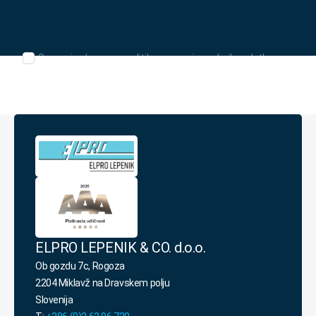
*
Seznanjen/-
Seznanjen/-a sem s politiko varovanja osebnih podatkov.
a
sem
s
politiko
varovanja
osebnih
podatkov.
*
ELPRO LEPENIK & CO. d.o.o.
Ob gozdu 7c, Rogoza
2204 Miklavž na Dravskem polju
Slovenija