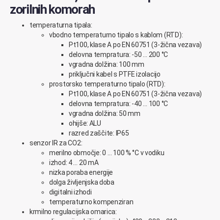
zorilnih komorah
temperaturna tipala:
vbodno temperaturno tipalo s kablom (RTD):
Pt100, klase A po EN 60751 (3-žična vezava)
delovna tempratura: -50 … 200 °C
vgradna dolžina: 100 mm
priključni kabel s PTFE izolacijo
prostorsko temperaturno tipalo (RTD):
Pt100, klase A po EN 60751 (3-žična vezava)
delovna tempratura: -40 … 100 °C
vgradna dolžina: 50 mm
ohijše: ALU
razred zaščite: IP65
senzor IR za CO2:
merilno območje: 0 … 100 % °C v vodiku
izhod: 4 … 20 mA
nizka poraba energije
dolga življenjska doba
digitalni izhodi
temperaturno kompenziran
krmilno regulacijska omarica: