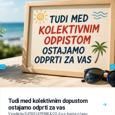
Tudi med kolektivnim dopustom
ostajamo odprti za vas
V podjetju ELPRO LEPENIK & CO. d.o.o. bomo v času