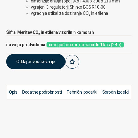
dimenzije ohišja (opcijsko): 400 x 300 x 210 mm
vgrajeni 3 regulatorji Shinko
BCS R10-00
vgradnja stikal za doziranje CO₂ in etilena
Šifra: Meritev CO₂ in etilena v zorilnih komorah
na voljo predvidoma:
omogočamo nujno naročilo 1 kos (24 h)
Oddaj povpraševanje
Opis
Dodatne podrobnosti
Tehnični podatki
Sorodni izdelki