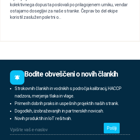
kolektivnega dopusta poslovali po prilagojenem urniku, vendar
ostajamo dosegljivi za naše stranke. Čeprav bo del ekipe
koristil zaslužen poletni o...
Bodite obveščeni o novih člankih
Strokovnih člankih in vodnikih s področja kalibracij, HACCP
nadzora, merjenja tlaka in vlage.
Primerih dobrih praks in uspešnih projektih naših strank.
Dogodkih, izobraževanjih in partnerskih novicah.
Novih produktih in IoT rešitvah.
Vpišite
vaš
e-
naslov