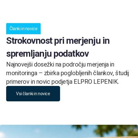
Članki in novice
Strokovnost pri merjenju in
spremljanju podatkov
Najnovejši dosežki na področju merjenja in
monitoringa – zbirka poglobljenih člankov, študij
primerov in novic podjetja ELPRO LEPENIK.
Vsi članki in novice