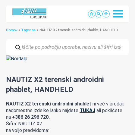
Domov
>
Trgovina
>
NAUTIZ X2 terenski androidni phablet, HANDHELD
Products
search
NAUTIZ X2 terenski androidni
phablet, HANDHELD
NAUTIZ X2 terenski androidni phablet
ni več v prodaji,
nadomestne izdelke lahko najdete
TUKAJ
ali pokličete
na
+386 26 296 720.
Šifra: NAUTIZ X2
na voljo predvidoma: