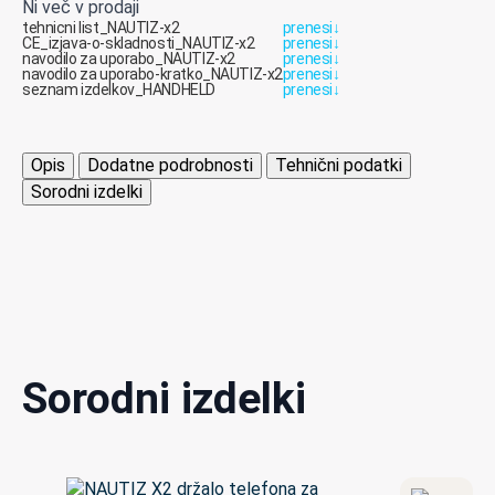
Ni več v prodaji
tehnicni list_NAUTIZ-x2
prenesi
↓
CE_izjava-o-skladnosti_NAUTIZ-x2
prenesi
↓
navodilo za uporabo_NAUTIZ-x2
prenesi
↓
navodilo za uporabo-kratko_NAUTIZ-x2
prenesi
↓
seznam izdelkov_HANDHELD
prenesi
↓
Opis
Dodatne podrobnosti
Tehnični podatki
Sorodni izdelki
Sorodni izdelki