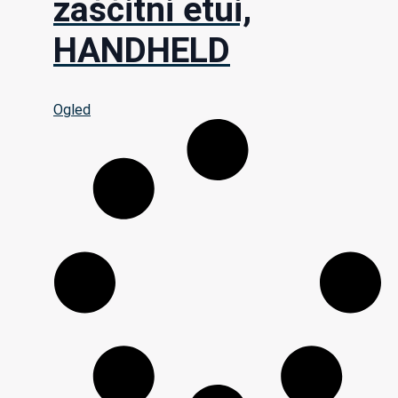
zaščitni etui,
HANDHELD
Ogled