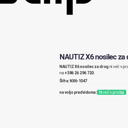
NAUTIZ X6 nosilec z
NAUTIZ X6 nosilec za drog
ni več v p
na
+386 26 296 720.
Šifra: NX6-1047
na voljo predvidoma:
Ni več v prodaji