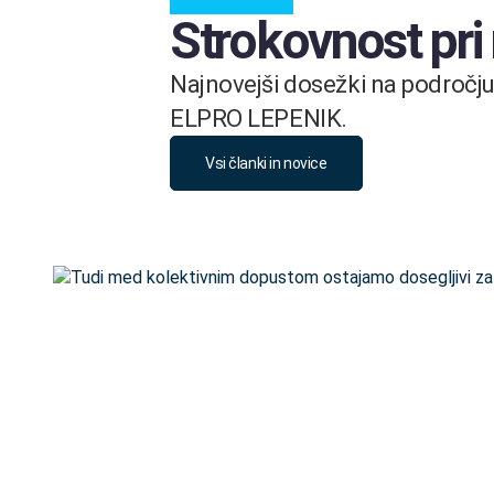
Strokovnost pri
Najnovejši dosežki na področju 
ELPRO LEPENIK.
Vsi članki in novice