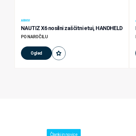
ARHIV
NAUTIZ X6 nosilni zaščitni etui, HANDHELD
PO NAROČILU
Ogled
Članki in novice