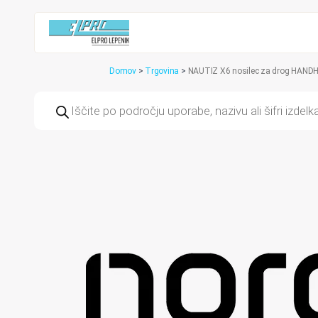
Domov
>
Trgovina
>
NAUTIZ X6 nosilec za drog HAND
Products
search