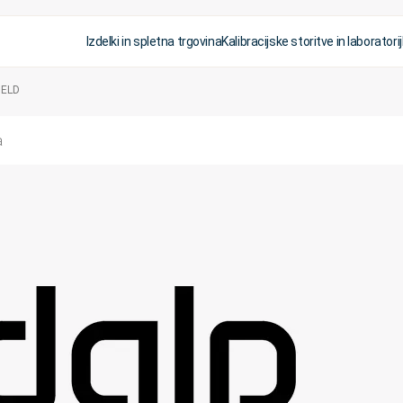
Izdelki in spletna trgovina
Kalibracijske storitve in laboratorij
HELD