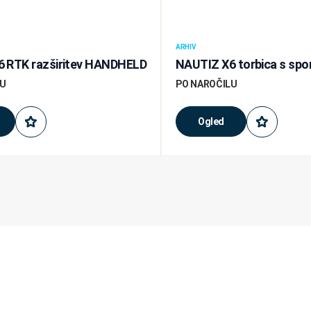
ARHIV
 RTK razširitev HANDHELD
NAUTIZ X6 torbica s sp
LU
PO NAROČILU
Ogled