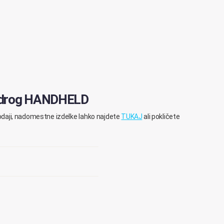
a drog HANDHELD
rodaji, nadomestne izdelke lahko najdete
TUKAJ
ali pokličete