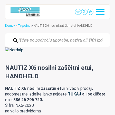
Domov
>
Trgovina
>
NAUTIZ X6 nosilni zaščitni etui, HANDHELD
Products
search
NAUTIZ X6 nosilni zaščitni etui,
HANDHELD
NAUTIZ X6 nosilni zaščitni etui
ni več v prodaji,
nadomestne izdelke lahko najdete
TUKAJ
ali pokličete
na +386 26 296 720.
Šifra: NX6-2020
na voljo predvidoma: