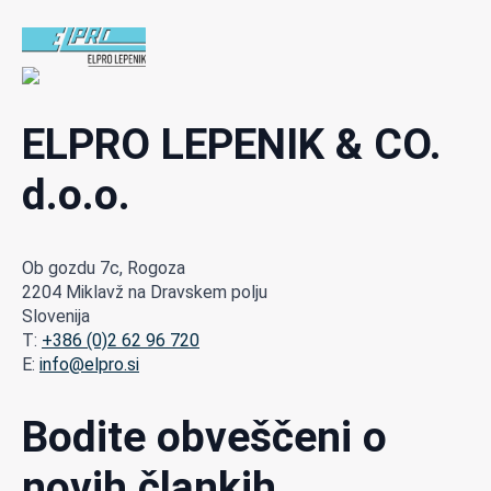
ELPRO LEPENIK & CO.
d.o.o.
Ob gozdu 7c, Rogoza
2204 Miklavž na Dravskem polju
Slovenija
T:
+386 (0)2 62 96 720
E:
info@elpro.si
Bodite obveščeni o
novih člankih