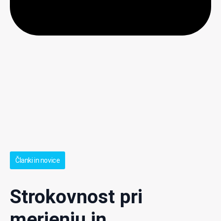
Članki in novice
Strokovnost pri
merjenju in