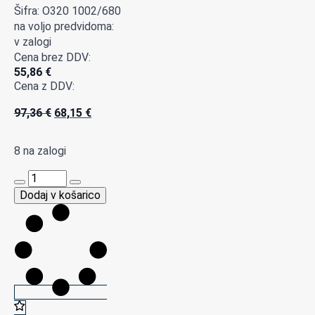
Šifra: O320 1002/680
na voljo predvidoma:
v zalogi
Cena brez DDV:
55,86
€
Cena z DDV:
Izvirna
Trenutna
97,36
€
68,15
€
cena
cena
je
je:
8 na zalogi
bila:
68,15 €.
97,36 €.
O320
1002/680
Dodaj v košarico
temperaturno
tipalo
(RTD)
s
priključnim
kablom
količina