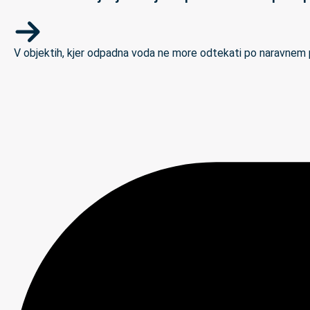
V objektih, kjer odpadna voda ne more odtekati po naravnem padc