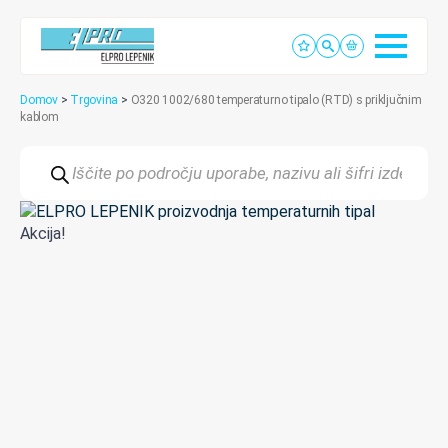
Domov
>
Trgovina
>
O320 1002/680 temperaturno tipalo (RTD) s priključnim
kablom
Products
search
Akcija!