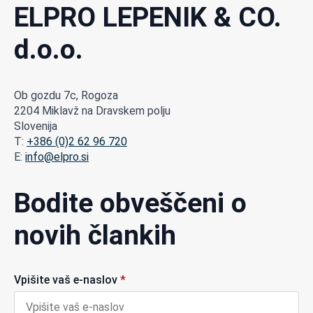
ELPRO LEPENIK & CO.
d.o.o.
Ob gozdu 7c, Rogoza
2204 Miklavž na Dravskem polju
Slovenija
T:
+386 (0)2 62 96 720
E:
info@elpro.si
Bodite obveščeni o
novih člankih
Vpišite vaš e-naslov
*