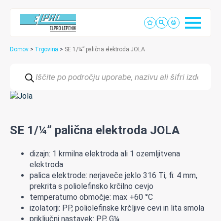
Domov
>
Trgovina
>
SE 1/¼” palična elektroda JOLA
Products
search
SE 1/¼” palična elektroda JOLA
dizajn: 1 krmilna elektroda ali 1 ozemljitvena
elektroda
palica elektrode: nerjaveče jeklo 316 Ti, fi: 4 mm,
prekrita s poliolefinsko krčilno cevjo
temperaturno območje: max +60 °C
izolatorji: PP, poliolefinske krčljive cevi in lita smola
priključni nastavek: PP, G¼