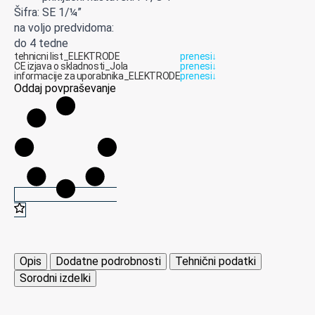
Šifra: SE 1/¼”
na voljo predvidoma:
do 4 tedne
tehnicni list_ELEKTRODE
prenesi
↓
CE izjava o skladnosti_Jola
prenesi
↓
informacije za uporabnika_ELEKTRODE
prenesi
↓
Oddaj povpraševanje
Opis
Dodatne podrobnosti
Tehnični podatki
Sorodni izdelki